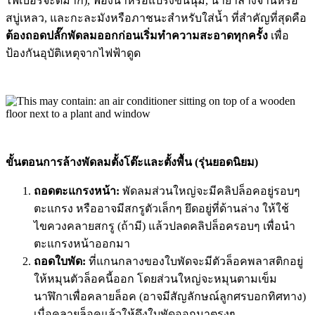
ไฟเบอร์จะดีมาก), ฟองน้ำหรือแปรงขนนุ่ม, น้ำยาล้างจานหรือ
สบู่เหลว, และกะละมังหรือภาชนะสำหรับใส่น้ำ ที่สำคัญที่สุดคือ
ต้องถอดปลั๊กพัดลมออกก่อนเริ่มทำความสะอาดทุกครั้ง
เพื่อ
ป้องกันอุบัติเหตุจากไฟฟ้าดูด
ขั้นตอนการล้างพัดลมตั้งโต๊ะและตั้งพื้น (รุ่นยอดนิยม)
ถอดตะแกรงหน้า:
พัดลมส่วนใหญ่จะมีคลิปล็อคอยู่รอบๆ
ตะแกรง หรืออาจมีสกรูตัวเล็กๆ ยึดอยู่ที่ด้านล่าง ให้ใช้
ไขควงคลายสกรู (ถ้ามี) แล้วปลดคลิปล็อครอบๆ เพื่อนำ
ตะแกรงหน้าออกมา
ถอดใบพัด:
ที่แกนกลางของใบพัดจะมีตัวล็อคพลาสติกอยู่
ให้หมุนตัวล็อคนี้ออก โดยส่วนใหญ่จะหมุนตามเข็ม
นาฬิกาเพื่อคลายล็อค (อาจมีสัญลักษณ์ลูกศรบอกทิศทาง)
เมื่อคลายล็อคแล้วให้ดึงใบพัดออกมาตรงๆ