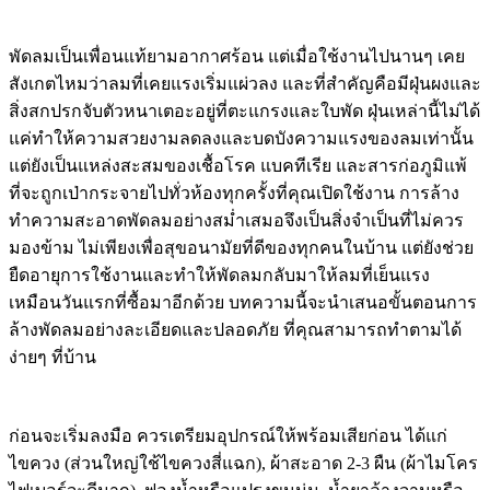
พัดลมเป็นเพื่อนแท้ยามอากาศร้อน แต่เมื่อใช้งานไปนานๆ เคย
สังเกตไหมว่าลมที่เคยแรงเริ่มแผ่วลง และที่สำคัญคือมีฝุ่นผงและ
สิ่งสกปรกจับตัวหนาเตอะอยู่ที่ตะแกรงและใบพัด ฝุ่นเหล่านี้ไม่ได้
แค่ทำให้ความสวยงามลดลงและบดบังความแรงของลมเท่านั้น
แต่ยังเป็นแหล่งสะสมของเชื้อโรค แบคทีเรีย และสารก่อภูมิแพ้
ที่จะถูกเป่ากระจายไปทั่วห้องทุกครั้งที่คุณเปิดใช้งาน การล้าง
ทำความสะอาดพัดลมอย่างสม่ำเสมอจึงเป็นสิ่งจำเป็นที่ไม่ควร
มองข้าม ไม่เพียงเพื่อสุขอนามัยที่ดีของทุกคนในบ้าน แต่ยังช่วย
ยืดอายุการใช้งานและทำให้พัดลมกลับมาให้ลมที่เย็นแรง
เหมือนวันแรกที่ซื้อมาอีกด้วย บทความนี้จะนำเสนอขั้นตอนการ
ล้างพัดลมอย่างละเอียดและปลอดภัย ที่คุณสามารถทำตามได้
ง่ายๆ ที่บ้าน
ก่อนจะเริ่มลงมือ ควรเตรียมอุปกรณ์ให้พร้อมเสียก่อน ได้แก่
ไขควง (ส่วนใหญ่ใช้ไขควงสี่แฉก), ผ้าสะอาด 2-3 ผืน (ผ้าไมโคร