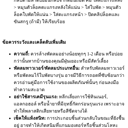
กลับตามลำดับย้อนกลับจากตอนถอด คือ ใส่ตะแกรงหลัง
> หมุนตัวล็อคตะแกรงหลังให้แน่น > ใส่ใบพัด > หมุนตัว
ล็อคใบพัดให้แน่น > ใส่ตะแกรงหน้า > ปิดคลิปล็อคและ
ขันสกรู (ถ้ามี) ให้เรียบร้อย
ข้อควรระวังและเคล็ดลับเพิ่มเติม
ความถี่:
ควรล้างพัดลมอย่างน้อยทุกๆ 1-2 เดือน หรือบ่อย
กว่านั้นหากบ้านของคุณมีฝุ่นเยอะหรือมีสัตว์เลี้ยง
พัดลมทาวเวอร์/พัดลมประเภทอื่น:
สำหรับพัดลมทาวเวอร์
หรือพัดลมไร้ใบพัดบางรุ่น อาจมีวิธีการถอดที่ซับซ้อนกว่า
ควรอ่านคู่มือการใช้งานของผลิตภัณฑ์นั้นๆ ก่อนลงมือ
ทำความสะอาด
อย่าใช้สารเคมีรุนแรง:
หลีกเลี่ยงการใช้ทินเนอร์,
แอลกอฮอล์ หรือน้ำยาที่มีฤทธิ์กัดกร่อนรุนแรง เพราะอาจ
ทำให้พลาสติกเสียหายหรือสีซีดจางได้
เช็คให้แห้งสนิท:
การประกอบชิ้นส่วนกลับในขณะที่ยังชื้น
อยู่ อาจทำให้เกิดสนิมที่แกนมอเตอร์หรือชิ้นส่วนโลหะ