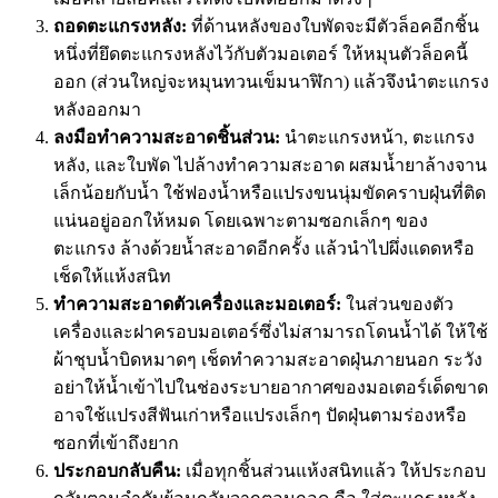
ถอดตะแกรงหลัง:
ที่ด้านหลังของใบพัดจะมีตัวล็อคอีกชิ้น
หนึ่งที่ยึดตะแกรงหลังไว้กับตัวมอเตอร์ ให้หมุนตัวล็อคนี้
ออก (ส่วนใหญ่จะหมุนทวนเข็มนาฬิกา) แล้วจึงนำตะแกรง
หลังออกมา
ลงมือทำความสะอาดชิ้นส่วน:
นำตะแกรงหน้า, ตะแกรง
หลัง, และใบพัด ไปล้างทำความสะอาด ผสมน้ำยาล้างจาน
เล็กน้อยกับน้ำ ใช้ฟองน้ำหรือแปรงขนนุ่มขัดคราบฝุ่นที่ติด
แน่นอยู่ออกให้หมด โดยเฉพาะตามซอกเล็กๆ ของ
ตะแกรง ล้างด้วยน้ำสะอาดอีกครั้ง แล้วนำไปผึ่งแดดหรือ
เช็ดให้แห้งสนิท
ทำความสะอาดตัวเครื่องและมอเตอร์:
ในส่วนของตัว
เครื่องและฝาครอบมอเตอร์ซึ่งไม่สามารถโดนน้ำได้ ให้ใช้
ผ้าชุบน้ำบิดหมาดๆ เช็ดทำความสะอาดฝุ่นภายนอก ระวัง
อย่าให้น้ำเข้าไปในช่องระบายอากาศของมอเตอร์เด็ดขาด
อาจใช้แปรงสีฟันเก่าหรือแปรงเล็กๆ ปัดฝุ่นตามร่องหรือ
ซอกที่เข้าถึงยาก
ประกอบกลับคืน:
เมื่อทุกชิ้นส่วนแห้งสนิทแล้ว ให้ประกอบ