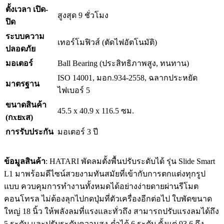
ตั้งเวลา เปิด-
สูงสุด 9 ชั่วโมง
ปิด
ระบบความ
เทอร์โมฟิวส์ (ตัดไฟอัตโนมัติ)
ปลอดภัย
มอเตอร์
Ball Bearing (ประสิทธิภาพสูง, ทนทาน)
ISO 14001, มอก.934-2558, ฉลากประหยัด
มาตรฐาน
ไฟเบอร์ 5
ขนาดสินค้า
45.5 x 40.9 x 116.5 ซม.
(กxยxส)
การรับประกัน
มอเตอร์ 3 ปี
ข้อมูลสินค้า
: HATARI พัดลมตั้งพื้นปรับระดับได้ รุ่น Slide Smart
L1 มาพร้อมดีไซน์สวยงามทันสมัยที่เข้ากับการตกแต่งทุกรูป
แบบ ควบคุมการทำงานทั้งหมดได้อย่างง่ายดายผ่านรีโมต
คอนโทรล ไม่ต้องลุกไปกดปุ่มที่ตัวเครื่องอีกต่อไป ใบพัดขนาด
ใหญ่ 18 นิ้ว ให้พลังลมที่แรงและทั่วถึง สามารถปรับแรงลมได้ถึง
5 ระดับ และปรับระดับความสูง-ต่ำได้ 6 ระดับ ตั้งแต่ 93.6 ถึง