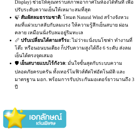
Display) ช่วยให้คุณทราบสภาพอากาศในห้องได้ทันที เพื่อ
ปรับระดับความเย็นให้เหมาะสมที่สุด
🍃
สัมผัสลมธรรมชาติ
: โหมด Natural Wind สร้างจังหวะ
ลมที่แผ่วเบาสลับกับลมแรง ให้ความรู้สึกเย็นสบาย ผ่อน
คลาย เหมือนนั่งรับลมอยู่ริมทะเล
📏
ปรับเปลี่ยนได้ตามสรีระ
: ไม่ว่าจะนั่งบนโซฟา ทำงานที่
โต๊ะ หรือนอนบนเตียง ก็ปรับความสูงได้ถึง 6 ระดับ ส่งลม
เย็นได้ตรงจุดเสมอ
🛡️
เย็นสบายแบบไร้กังวล
: มั่นใจขั้นสุดกับระบบความ
ปลอดภัยครบครัน ทั้งเทอร์โมฟิวส์ตัดไฟอัตโนมัติ และ
มาตรฐาน มอก. พร้อมการรับประกันมอเตอร์ยาวนานถึง 3
ปี