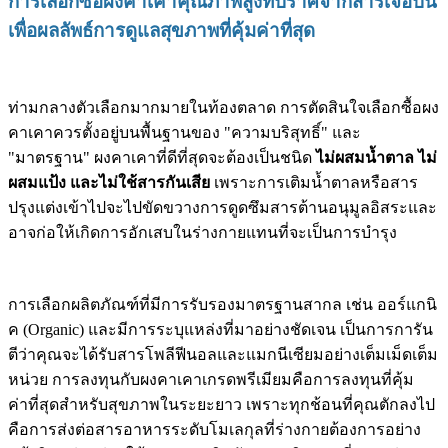
การเลือกซื้อผงคาเคาคุณภาพสูงที่ปราศจากสารเจือปน
เพื่อผลลัพธ์การดูแลสุขภาพที่คุ้มค่าที่สุด
ท่ามกลางตัวเลือกมากมายในท้องตลาด การตัดสินใจเลือกซื้อผง
คาเคาควรตั้งอยู่บนพื้นฐานของ "ความบริสุทธิ์" และ
"มาตรฐาน" ผงคาเคาที่ดีที่สุดจะต้องเป็นชนิด
ไม่ผสมน้ำตาล ไม่
ผสมแป้ง และไม่ใช้สารกันเสีย
เพราะการเติมน้ำตาลหรือสาร
ปรุงแต่งเข้าไปจะไปขัดขวางการดูดซึมสารต้านอนุมูลอิสระและ
อาจก่อให้เกิดการอักเสบในร่างกายแทนที่จะเป็นการบำรุง
การเลือกผลิตภัณฑ์ที่มีการรับรองมาตรฐานสากล เช่น ออร์แกนิ
ค (Organic) และมีการระบุแหล่งที่มาอย่างชัดเจน เป็นการการัน
ตีว่าคุณจะได้รับสารโพลีฟีนอลและแมกนีเซียมอย่างเต็มเม็ดเต็ม
หน่วย การลงทุนกับผงคาเคาเกรดพรีเมียมคือการลงทุนที่คุ้ม
ค่าที่สุดสำหรับสุขภาพในระยะยาว เพราะทุกช้อนที่คุณตักลงไป
คือการส่งต่อสารอาหารระดับโมเลกุลที่ร่างกายต้องการอย่าง