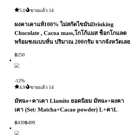
5.0
ขายแล้ว
14
ผงคาเคาแท้100% ไม่สกัดไขมันDrinking
Chocolate , Cacoa mass,โกโก้แมส ช็อกโกแลต
พร้อมชงแบบหั่น ปริมาณ 200กรัม จากจังหวัดเลย
฿
250
7
-
12
%
4.9
ขายแล้ว
14
มัทฉะ+คาเคา Llamito ยอดนิยม มัทฉะ+ผงคา
เคา (Set: Matcha+Cacao powder) L+คาL
฿
439
฿
499
8