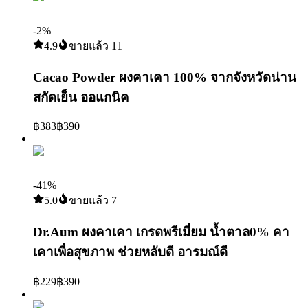
-
2
%
4.9
ขายแล้ว
11
Cacao Powder ผงคาเคา 100% จากจังหวัดน่าน
สกัดเย็น ออแกนิค
฿
383
฿
390
9
-
41
%
5.0
ขายแล้ว
7
Dr.Aum ผงคาเคา เกรดพรีเมี่ยม น้ำตาล0% คา
เคาเพื่อสุขภาพ ช่วยหลับดี อารมณ์ดี
฿
229
฿
390
10