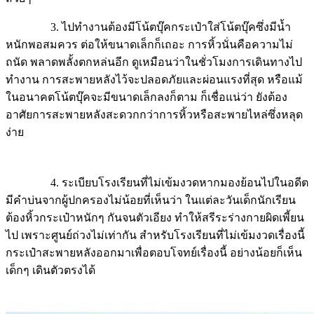
3. ไปทำงานต้องมีโน้ตบุ๊ค
กระเป๋าใส่โน้ตบุ๊คซึ่งมีน้ำ
หนักพอสมควร ต่อให้ขนาดเล็กก็เถอะ การหิ้วนั่นคือความไม่
ถนัด พลาดพลั้งตกหล่นอีก ดูเหมือนว่าในชั่วโมงการเดินทางไป
ทำงาน การสะพายหลังไว้จะปลอดภัยและผ่อนแรงที่สุด หรือแม้
ในอนาคตโน้ตบุ๊คจะมีขนาดเล็กลงก็ตาม ก็เชื่อแน่ว่า ยังต้อง
อาศัยการสะพายหลังสะดวกกว่าการหิ้วหรือสะพายไหล่ซึ่งหลุด
ง่าย
4. ระเบียบโรงเรียนที่ไม่เข้มงวด
หากมองย้อนไปในอดีต
มีคำบ่นจากผู้ปกครองไม่น้อยที่เห็นว่า ในแต่ละวันเด็กนักเรียน
ต้องหิ้วกระเป๋าหนักๆ กันจนตัวเอียง ทำให้สรีระร่างกายผิดเพี้ยน
ไป เพราะศูนย์ถ่วงไม่เท่ากัน สำหรับโรงเรียนที่ไม่เข้มงวดเรื่องนี้
กระเป๋าสะพายหลังออกมาเพื่อตอบโจทย์เรื่องนี้ อย่างน้อยก็เห็น
เด็กๆ เดินตัวตรงได้