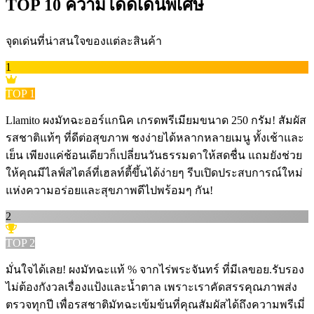
TOP
10
ความโดดเด่นพิเศษ
จุดเด่นที่น่าสนใจของแต่ละสินค้า
1
TOP
1
Llamito ผงมัทฉะออร์แกนิค เกรดพรีเมียมขนาด 250 กรัม! สัมผัส
รสชาติแท้ๆ ที่ดีต่อสุขภาพ ชงง่ายได้หลากหลายเมนู ทั้งเช้าและ
เย็น เพียงแค่ช้อนเดียวก็เปลี่ยนวันธรรมดาให้สดชื่น แถมยังช่วย
ให้คุณมีไลฟ์สไตล์ที่เฮลท์ตี้ขึ้นได้ง่ายๆ รีบเปิดประสบการณ์ใหม่
แห่งความอร่อยและสุขภาพดีไปพร้อมๆ กัน!
2
TOP
2
มั่นใจได้เลย! ผงมัทฉะแท้ % จากไร่พระจันทร์ ที่มีเลขอย.รับรอง
ไม่ต้องกังวลเรื่องแป้งและน้ำตาล เพราะเราคัดสรรคุณภาพส่ง
ตรวจทุกปี เพื่อรสชาติมัทฉะเข้มข้นที่คุณสัมผัสได้ถึงความพรีเมี่