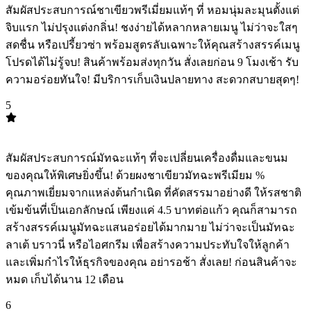
สัมผัสประสบการณ์ชาเขียวพรีเมี่ยมแท้ๆ ที่ หอมนุ่มละมุนตั้งแต่
จิบแรก ไม่ปรุงแต่งกลิ่น! ชงง่ายได้หลากหลายเมนู ไม่ว่าจะใสๆ
สดชื่น หรือเปรี้ยวซ่า พร้อมสูตรลับเฉพาะให้คุณสร้างสรรค์เมนู
โปรดได้ไม่รู้จบ! สินค้าพร้อมส่งทุกวัน สั่งเลยก่อน 9 โมงเช้า รับ
ความอร่อยทันใจ! มีบริการเก็บเงินปลายทาง สะดวกสบายสุดๆ!
5
TOP
5
สัมผัสประสบการณ์มัทฉะแท้ๆ ที่จะเปลี่ยนเครื่องดื่มและขนม
ของคุณให้พิเศษยิ่งขึ้น! ด้วยผงชาเขียวมัทฉะพรีเมียม %
คุณภาพเยี่ยมจากแหล่งต้นกำเนิด ที่คัดสรรมาอย่างดี ให้รสชาติ
เข้มข้นที่เป็นเอกลักษณ์ เพียงแค่ 4.5 บาทต่อแก้ว คุณก็สามารถ
สร้างสรรค์เมนูมัทฉะแสนอร่อยได้มากมาย ไม่ว่าจะเป็นมัทฉะ
ลาเต้ บราวนี่ หรือไอศกรีม เพื่อสร้างความประทับใจให้ลูกค้า
และเพิ่มกำไรให้ธุรกิจของคุณ อย่ารอช้า สั่งเลย! ก่อนสินค้าจะ
หมด เก็บได้นาน 12 เดือน ️
6