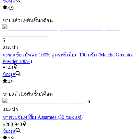
ข้อมูล
4.9
|
ขายแล้ว
1.9พัน
ชิ้น/เดือน
5
แนะนำ
ผงชาเขียวมัทฉะ 100% สูตรพรีเมียม 100 กรัม (Matcha Greentea
Powder 100%)
฿149
ข้อมูล
4.9
|
ขายแล้ว
1.6พัน
ชิ้น/เดือน
6
แนะนำ
ชาพระจันทร์ยิ้ม Assamtea (30 ซองแช่)
฿280-940
ข้อมูล
4.9