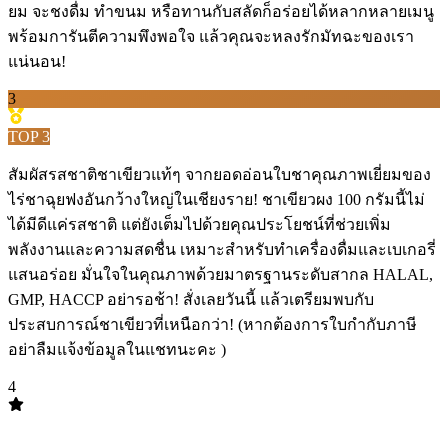
ยม จะชงดื่ม ทำขนม หรือทานกับสลัดก็อร่อยได้หลากหลายเมนู
พร้อมการันตีความพึงพอใจ แล้วคุณจะหลงรักมัทฉะของเรา
แน่นอน!
3
TOP
3
สัมผัสรสชาติชาเขียวแท้ๆ จากยอดอ่อนใบชาคุณภาพเยี่ยมของ
ไร่ชาฉุยฟงอันกว้างใหญ่ในเชียงราย! ชาเขียวผง 100 กรัมนี้ไม่
ได้มีดีแค่รสชาติ แต่ยังเต็มไปด้วยคุณประโยชน์ที่ช่วยเพิ่ม
พลังงานและความสดชื่น เหมาะสำหรับทำเครื่องดื่มและเบเกอรี่
แสนอร่อย มั่นใจในคุณภาพด้วยมาตรฐานระดับสากล HALAL,
GMP, HACCP อย่ารอช้า! สั่งเลยวันนี้ แล้วเตรียมพบกับ
ประสบการณ์ชาเขียวที่เหนือกว่า! (หากต้องการใบกำกับภาษี
อย่าลืมแจ้งข้อมูลในแชทนะคะ )
4
TOP
4