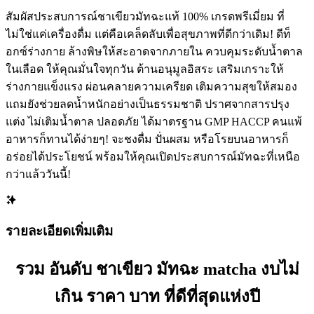
สัมผัสประสบการณ์ชาเขียวมัทฉะแท้ 100% เกรดพรีเมี่ยม ที่
ไม่ใช่แค่เครื่องดื่ม แต่คือเคล็ดลับเพื่อสุขภาพที่ดีกว่าเดิม! ดีท็
อกซ์ร่างกาย ล้างพิษให้สะอาดจากภายใน ควบคุมระดับน้ำตาล
ในเลือด ให้คุณมั่นใจทุกวัน ️ต้านอนุมูลอิสระ เสริมเกราะให้
ร่างกายแข็งแรง ผ่อนคลายความเครียด เติมความสุขให้สมอง
แถมยังช่วยลดน้ำหนักอย่างเป็นธรรมชาติ ปราศจากสารปรุง
แต่ง ไม่เติมน้ำตาล ปลอดภัย ได้มาตรฐาน GMP HACCP คนแพ้
อาหารก็ทานได้ง่ายๆ! จะชงดื่ม ปั่นผสม หรือโรยบนอาหารก็
อร่อยได้ประโยชน์ พร้อมให้คุณเปิดประสบการณ์มัทฉะที่เหนือ
กว่าแล้ววันนี้!
รายละเอียดเพิ่มเติม
รวม อันดับ ชาเขียว มัทฉะ matcha งบไม่
เกิน ราคา บาท ที่ดีที่สุดแห่งปี