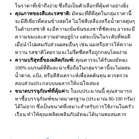
ในราคาที่เข้าถึงง่าย ซึ่งถือเป็นตัวเลือกที่คุ้มค่าอย่างยิ่ง
คุณภาพของสีและรสชาติ:
มัทฉะที่ดีที่สุดในกลุ่มราคานี้
จะมีสีเขียวที่ค่อนข้างสดใส ไม่ใช่สีเหลืองหรือน้ำตาลตุ่นๆ
ในด้านรสชาติ จะมีความเข้มข้นของชาที่ชัดเจน อาจจะมี
ความขมและความฝาดอยู่บ้าง แต่จะเป็นในระดับที่พอดี
เมื่อนำไปผสมกับส่วนผสมอื่นๆ เช่น นมหรือสารให้ความ
หวาน รสชาติโดยรวมจะไม่จืดชืดหรือถูกกลบโดยง่าย
ความบริสุทธิ์ของผลิตภัณฑ์:
คุณควรจะได้รับผงมัทฉะ
100% แบรนด์ที่ดีและน่าเชื่อถือในกลุ่มราคานี้จะไม่ผสม
น้ำตาล, แป้ง, หรือสีสังเคราะห์เพื่อลดต้นทุน ควรตรวจ
สอบส่วนประกอบบนฉลากให้แน่ใจเสมอ
ขนาดบรรจุภัณฑ์ที่คุ้มค่า:
ในงบประมาณนี้ คุณสามารถ
หาซื้อบรรจุภัณฑ์ขนาดมาตรฐาน (ประมาณ 80-100 กรัม)
ได้ไม่ยาก ซึ่งเป็นขนาดที่เหมาะสำหรับการใช้งานในครัว
เรือน ทำให้คุณเพลิดเพลินกับมัทฉะได้นานพอสมควร