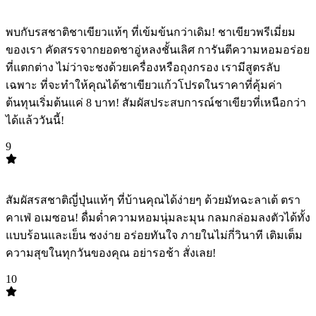
TOP
8
พบกับรสชาติชาเขียวแท้ๆ ที่เข้มข้นกว่าเดิม! ชาเขียวพรีเมี่ยม
ของเรา คัดสรรจากยอดชาอู่หลงชั้นเลิศ การันตีความหอมอร่อย
ที่แตกต่าง ไม่ว่าจะชงด้วยเครื่องหรือถุงกรอง เรามีสูตรลับ
เฉพาะ ที่จะทำให้คุณได้ชาเขียวแก้วโปรดในราคาที่คุ้มค่า
ต้นทุนเริ่มต้นแค่ 8 บาท! สัมผัสประสบการณ์ชาเขียวที่เหนือกว่า
ได้แล้ววันนี้!
9
TOP
9
สัมผัสรสชาติญี่ปุ่นแท้ๆ ที่บ้านคุณได้ง่ายๆ ด้วยมัทฉะลาเต้ ตรา
คาเฟ่ อเมซอน! ดื่มด่ำความหอมนุ่มละมุน กลมกล่อมลงตัวได้ทั้ง
แบบร้อนและเย็น ชงง่าย อร่อยทันใจ ภายในไม่กี่วินาที เติมเต็ม
ความสุขในทุกวันของคุณ อย่ารอช้า สั่งเลย!
10
TOP
10