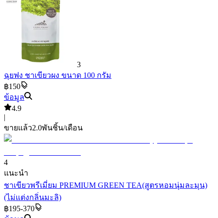
3
ฉุยฟง ชาเขียวผง ขนาด 100 กรัม
฿150
ข้อมูล
4.9
|
ขายแล้ว
2.0พัน
ชิ้น/เดือน
4
แนะนำ
ชาเขียวพรีเมี่ยม PREMIUM GREEN TEA(สูตรหอมนุ่มละมุน)
(ไม่แต่งกลิ่นมะลิ)
฿195-370