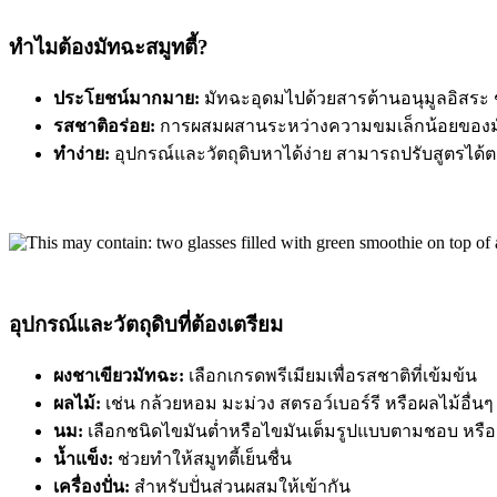
ทำไมต้องมัทฉะสมูทตี้?
ประโยชน์มากมาย:
มัทฉะอุดมไปด้วยสารต้านอนุมูลอิสระ 
รสชาติอร่อย:
การผสมผสานระหว่างความขมเล็กน้อยของมั
ทำง่าย:
อุปกรณ์และวัตถุดิบหาได้ง่าย สามารถปรับสูตรไ
อุปกรณ์และวัตถุดิบที่ต้องเตรียม
ผงชาเขียวมัทฉะ:
เลือกเกรดพรีเมียมเพื่อรสชาติที่เข้มข้น
ผลไม้:
เช่น กล้วยหอม มะม่วง สตรอว์เบอร์รี หรือผลไม้อื่
นม:
เลือกชนิดไขมันต่ำหรือไขมันเต็มรูปแบบตามชอบ หรือจะ
น้ำแข็ง:
ช่วยทำให้สมูทตี้เย็นชื่น
เครื่องปั่น:
สำหรับปั่นส่วนผสมให้เข้ากัน