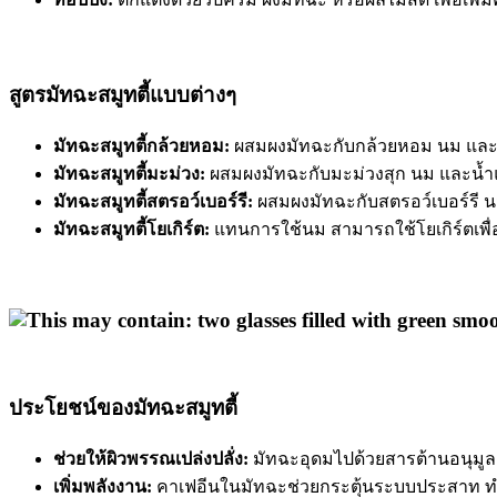
สูตรมัทฉะสมูทตี้แบบต่างๆ
มัทฉะสมูทตี้กล้วยหอม:
ผสมผงมัทฉะกับกล้วยหอม นม และน้ำ
มัทฉะสมูทตี้มะม่วง:
ผสมผงมัทฉะกับมะม่วงสุก นม และน้ำแข็
มัทฉะสมูทตี้สตรอว์เบอร์รี:
ผสมผงมัทฉะกับสตรอว์เบอร์รี นม 
มัทฉะสมูทตี้โยเกิร์ต:
แทนการใช้นม สามารถใช้โยเกิร์ตเพื่
ประโยชน์ของมัทฉะสมูทตี้
ช่วยให้ผิวพรรณเปล่งปลั่ง:
มัทฉะอุดมไปด้วยสารต้านอนุมูล
เพิ่มพลังงาน:
คาเฟอีนในมัทฉะช่วยกระตุ้นระบบประสาท ทำให