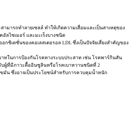
และสามารถทำลายเซลล์ ทำให้เกิดความเสื่อมและเป็นสาเหตุของ
รคอัลไซเมอร์ และมะเร็งบางชนิด
ซิเดชั่นของคอเลสเตอรอล LDL ซึ่งเป็นปัจจัยเสี่ยงสำคัญของ
มีบทบาทในการป้องกันโรคทางระบบประสาท เช่น โรคพาร์กินสัน
้ที่มีภาวะดื้ออินซูลินหรือโรคเบาหวานชนิดที่ 2
ไขมัน ซึ่งอาจเป็นประโยชน์สำหรับการควบคุมน้ำหนัก