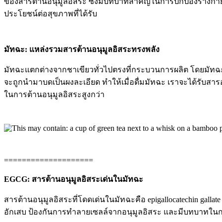
ของสารต้านอนุมูลอิสระ ซึ่งมีบทบาทสำคัญในการปกป้องร่างกาย
ประโยชน์ต่อสุขภาพที่ได้รับ
มัทฉะ: แหล่งรวมสารต้านอนุมูลอิสระทรงพลัง
มัทฉะแตกต่างจากชาเขียวทั่วไปตรงที่กระบวนการผลิต โดยมัทฉะท
จะถูกนำมาบดเป็นผงละเอียด ทำให้เมื่อดื่มมัทฉะ เราจะได้รับสา
ในการต้านอนุมูลอิสระสูงกว่า
====================
EGCG: สารต้านอนุมูลอิสระเด่นในมัทฉะ
สารต้านอนุมูลอิสระที่โดดเด่นในมัทฉะคือ epigallocatechin gall
อักเสบ ป้องกันการทำลายเซลล์จากอนุมูลอิสระ และมีบทบาทในการ