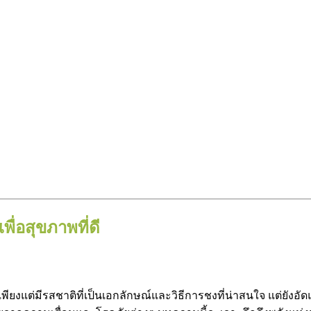
ื่อสุขภาพที่ดี
พียงแต่มีรสชาติที่เป็นเอกลักษณ์และวิธีการชงที่น่าสนใจ แต่ยัง