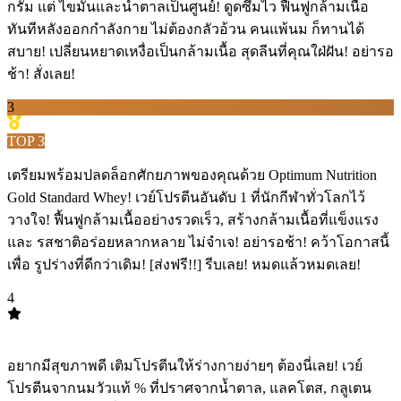
กรัม แต่ ไขมันและน้ำตาลเป็นศูนย์! ดูดซึมไว ฟื้นฟูกล้ามเนื้อ
ทันทีหลังออกกำลังกาย ไม่ต้องกลัวอ้วน คนแพ้นม ก็ทานได้
สบาย! เปลี่ยนหยาดเหงื่อเป็นกล้ามเนื้อ สุดลีนที่คุณใฝ่ฝัน! อย่ารอ
ช้า! สั่งเลย!
3
TOP
3
เตรียมพร้อมปลดล็อกศักยภาพของคุณด้วย Optimum Nutrition
Gold Standard Whey! เวย์โปรตีนอันดับ 1 ที่นักกีฬาทั่วโลกไว้
วางใจ! ฟื้นฟูกล้ามเนื้ออย่างรวดเร็ว, สร้างกล้ามเนื้อที่แข็งแรง
และ รสชาติอร่อยหลากหลาย ไม่จำเจ! อย่ารอช้า! คว้าโอกาสนี้
เพื่อ รูปร่างที่ดีกว่าเดิม! [ส่งฟรี!!] รีบเลย! หมดแล้วหมดเลย!
4
TOP
4
อยากมีสุขภาพดี เติมโปรตีนให้ร่างกายง่ายๆ ต้องนี่เลย! เวย์
โปรตีนจากนมวัวแท้ % ที่ปราศจากน้ำตาล, แลคโตส, กลูเตน