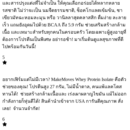
และสารปรุงแต่งที่ไม่จำเป็น ให้คุณเลือกอร่อยได้หลากหลาย
รสชาติ ไม่ว่าจะเป็น นมจืดธรรมชาติ, ช็อคโกแลตเข้มข้น, ชา
เขียวมัทฉะหอมละมุน หรือ วานิลลาสุดคลาสสิก ดื่มง่าย ละลาย
เร็ว แถมยังอุดมไปด้วย BCAA ถึง 5.9 กรัม ช่วยเสริมสร้างกล้าม
เนื้อ และเหมาะสำหรับทุกคนในครอบครัว โดยเฉพาะผู้สูงอายุที่
ต้องการโปรตีนเป็นพิเศษ อย่ารอช้า! มาเริ่มต้นดูแลสุขภาพที่ดี
ไปพร้อมกันวันนี้!
5
TOP
5
อยากเฟิร์มแต่ไม่มีเวลา? MakeMoves Whey Protein Isolate คือตัว
ช่วยของคุณ! โปรตีนสูง 27 กรัม, ไม่มีน้ำตาล, คนแพ้แลคโตส
ทานได้! ️️ ช่วยสร้างกล้ามเนื้อและ เร่งเผาผลาญไขมัน แม้ไม่ออก
กำลังกายก็หุ่นดีได้! สินค้านำเข้าจาก USA การันตีคุณภาพ สั่ง
เลย! ️ จำนวนจำกัด!
6