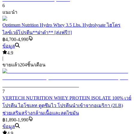
6
แนะนำ
Optimum Nutrition Hydro Whey 3.5 Lbs. Hydrolysate ไฮโดร
ไลซ์เวย์โปรตีน**ฝาดำ** [ส่งฟรี!!]
฿4,700-4,990
ข้อมูล
4.9
|
ขายแล้ว
204
ชิ้น/เดือน
7
VERTECH NUTRITION WHEY PROTEIN ISOLATE 100% เวย์
โปรตีน ไอโซเลท ดูดซึมไว โปรตีนนำเข้าจากอเมริกา (2LB)
ช่วยเสริมสร้างกล้ามเนื้อและลดไขมัน
฿1,890-1,990
ข้อมูล
4.9