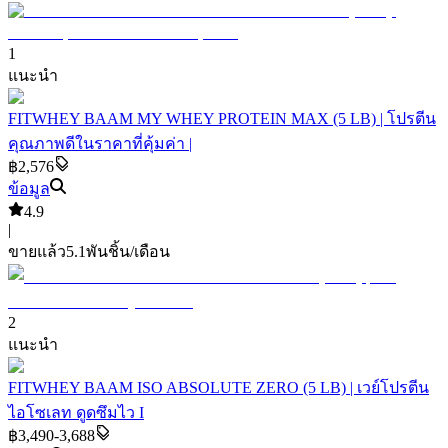
1
แนะนำ
FITWHEY BAAM MY WHEY PROTEIN MAX (5 LB) | โปรตีน
คุณภาพดีในราคาที่คุ้มค่า |
฿2,576
ข้อมูล
4.9
|
ขายแล้ว
5.1พัน
ชิ้น/เดือน
2
แนะนำ
FITWHEY BAAM ISO ABSOLUTE ZERO (5 LB) | เวย์โปรตีน
ไอโซเลท ดูดซึมไว I
฿3,490-3,688