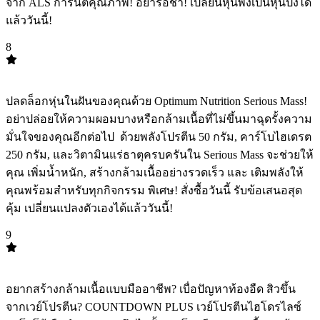
จาก ALS การันตีคุณภาพ! อย่ารอช้า! เปลี่ยนหุ่นพังเป็นหุ่นปังได้
แล้ววันนี้!
8
TOP
8
ปลดล็อกหุ่นในฝันของคุณด้วย Optimum Nutrition Serious Mass!
อย่าปล่อยให้ความผอมบางหรือกล้ามเนื้อที่ไม่ขึ้นมาฉุดรั้งความ
มั่นใจของคุณอีกต่อไป ️️ ด้วยพลังโปรตีน 50 กรัม, คาร์โบไฮเดรต
250 กรัม, และวิตามินแร่ธาตุครบครันใน Serious Mass จะช่วยให้
คุณ เพิ่มน้ำหนัก, สร้างกล้ามเนื้ออย่างรวดเร็ว และ เติมพลังให้
คุณพร้อมสำหรับทุกกิจกรรม พิเศษ! สั่งซื้อวันนี้ รับข้อเสนอสุด
คุ้ม เปลี่ยนแปลงตัวเองได้แล้ววันนี้!
9
TOP
9
อยากสร้างกล้ามเนื้อแบบมืออาชีพ? เบื่อปัญหาท้องอืด สิวขึ้น
จากเวย์โปรตีน? COUNTDOWN PLUS เวย์โปรตีนไฮโดรไลซ์