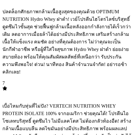
TOP
6
ปลดล็อกศักยภาพกล้ามเนื้อสูงสุดของคุณด้วย OPTIMUM
NUTRITION Hydro Whey ฝาดำ! เวย์โปรตีนไฮโดรไลซ์บริสุทธิ์
ดูดซึมไวขั้นสุด ช่วยฟื้นฟูกล้ามเนื้อหลังออกกำลังกายได้เร็วกว่า
เดิม ลดอาการเมื่อยล้าได้อย่างมีประสิทธิภาพ เสริมสร้างกล้าม
เนื้อให้แข็งแรง คมชัด อย่างที่คุณต้องการ ไม่ว่าคุณจะเป็น
นักกีฬาอาชีพ หรือผู้ที่ใส่ใจสุขภาพ Hydro Whey ฝาดำ ย่อยง่าย
สบายท้อง พร้อมให้คุณสัมผัสผลลัพธ์ที่เหนือกว่า รับประกัน
ความพึงพอใจ! ด่วน! นาทีทอง สินค้าจำนวนจำกัด! ️อย่ารอช้า
คลิกเลย!
7
TOP
7
เบื่อไหมกับหุ่นที่ไม่ปัง? VERTECH NUTRITION WHEY
PROTEIN ISOLATE 100% จากอเมริกา ช่วยคุณได้! โปรตีนไอ
โซเลทบริสุทธิ์ ดูดซึมไว ไม่มีแลคโตส ไม่ต้องกลัวท้องอืด! สร้าง
กล้ามเนื้อแบบลีน ลดไขมันอย่างมีประสิทธิภาพ พร้อมผลแลป