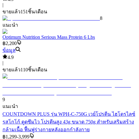
|
ขายแล้ว
151
ชิ้น/เดือน
8
แนะนำ
Optimum Nutrition Serious Mass Protein 6 Lbs
฿2,200
ข้อมูล
4.9
|
ขายแล้ว
110
ชิ้น/เดือน
9
แนะนำ
COUNTDOWN PLUS รุ่น WPH-C-750G เวย์โปรตีน ไฮโดรไลซ์
รสโกโก้ ดูดซึมไว โปรตีนสูง 43g ขนาด 750g สำหรับเสริมสร้าง
กล้ามเนื้อ ฟื้นฟูร่างกายหลังออกกำลังกาย
฿1,299-3,999