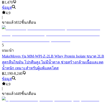
฿1,470
ข้อมูล
4.9
|
ขายแล้ว
832
ชิ้น/เดือน
5
แนะนำ
MakeMoves รุ่น MM-WPI-Z-2LB Whey Protein Isolate ขนาด 2LB
สูตรลีนไขมัน โปรตีนสูง ไม่มีน้ำตาล ช่วยสร้างกล้ามเนื้อและลด
น้ำหนัก เหมาะสำหรับผู้แพ้แลคโตส
฿2,190-8,240
ข้อมูล
4.9
|
ขายแล้ว
449
ชิ้น/เดือน