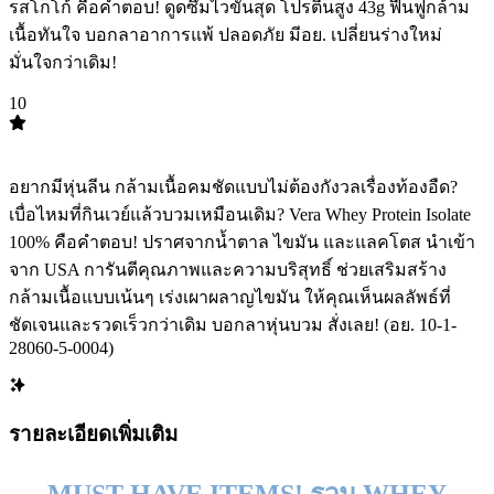
รสโกโก้ คือคำตอบ! ดูดซึมไวขั้นสุด โปรตีนสูง 43g ฟื้นฟูกล้าม
เนื้อทันใจ บอกลาอาการแพ้ ปลอดภัย มีอย. เปลี่ยนร่างใหม่
มั่นใจกว่าเดิม!
10
TOP
10
อยากมีหุ่นลีน กล้ามเนื้อคมชัดแบบไม่ต้องกังวลเรื่องท้องอืด?
เบื่อไหมที่กินเวย์แล้วบวมเหมือนเดิม? Vera Whey Protein Isolate
100% คือคำตอบ! ปราศจากน้ำตาล ไขมัน และแลคโตส นำเข้า
จาก USA การันตีคุณภาพและความบริสุทธิ์ ช่วยเสริมสร้าง
กล้ามเนื้อแบบเน้นๆ เร่งเผาผลาญไขมัน ให้คุณเห็นผลลัพธ์ที่
ชัดเจนและรวดเร็วกว่าเดิม บอกลาหุ่นบวม สั่งเลย! (อย. 10-1-
28060-5-0004)
รายละเอียดเพิ่มเติม