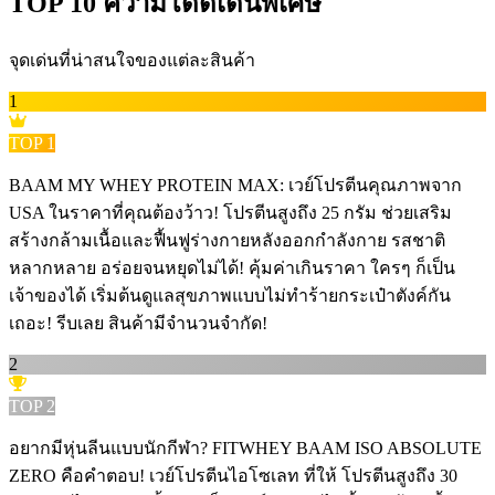
TOP
10
ความโดดเด่นพิเศษ
จุดเด่นที่น่าสนใจของแต่ละสินค้า
1
TOP
1
BAAM MY WHEY PROTEIN MAX: เวย์โปรตีนคุณภาพจาก
USA ในราคาที่คุณต้องว้าว! โปรตีนสูงถึง 25 กรัม ช่วยเสริม
สร้างกล้ามเนื้อและฟื้นฟูร่างกายหลังออกกำลังกาย รสชาติ
หลากหลาย อร่อยจนหยุดไม่ได้! คุ้มค่าเกินราคา ใครๆ ก็เป็น
เจ้าของได้ เริ่มต้นดูแลสุขภาพแบบไม่ทำร้ายกระเป๋าตังค์กัน
เถอะ! รีบเลย สินค้ามีจำนวนจำกัด!
2
TOP
2
อยากมีหุ่นลีนแบบนักกีฬา? FITWHEY BAAM ISO ABSOLUTE
ZERO คือคำตอบ! เวย์โปรตีนไอโซเลท ที่ให้ โปรตีนสูงถึง 30