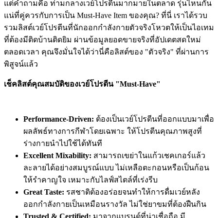
แต่คำถามคือ ท่ามกลางเวย์โปรตีนมากมายในตลาด รุ่นไหนกัน
แน่ที่คู่ควรกับการเป็น Must-Have Item ของคุณ? ที่นี่ เราได้รวบ
รวมลิสต์เวย์โปรตีนที่นักออกกำลังกายตัวจริงโหวตให้เป็นไอเทม
ที่ต้องมีติดบ้านติดยิม ผ่านข้อมูลยอดขายจริงที่อัปเดตสดใหม่
ตลอดเวลา คุณจึงมั่นใจได้ว่านี่คือลิสต์ของ "ตัวจริง" ที่ผ่านการ
พิสูจน์แล้ว
เช็คลิสต์คุณสมบัติของเวย์โปรตีน "Must-Have"
Performance-Driven:
ต้องเป็นเวย์โปรตีนที่ออกแบบมาเพื่อ
ผลลัพธ์ทางการกีฬาโดยเฉพาะ ให้โปรตีนคุณภาพสูงที่
ร่างกายนำไปใช้ได้ทันที
Excellent Mixability:
สามารถเขย่าในแก้วเชคเกอร์แล้ว
ละลายได้อย่างสมบูรณ์แบบ ไม่เหลือตะกอนหรือเป็นก้อน
ให้รำคาญใจ เหมาะกับไลฟ์สไตล์ที่เร่งรีบ
Great Taste:
รสชาติต้องอร่อยจนทำให้การดื่มเวย์หลัง
ออกกำลังกายเป็นเหมือนรางวัล ไม่ใช่ยาขมที่ต้องฝืนกิน
Trusted & Certified:
มาจากแบรนด์ที่น่าเชื่อถือ มี