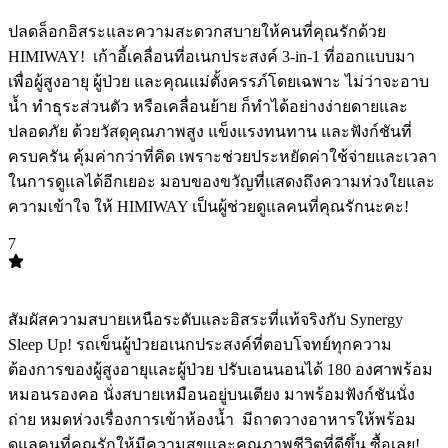
ปลดล็อกอิสระและความสะดวกสบายให้คนที่คุณรักด้วย
HIMIWAY! ️ เก้าอี้เคลื่อนที่อเนกประสงค์ 3-in-1 ที่ออกแบบมา
เพื่อผู้สูงอายุ ผู้ป่วย และคุณแม่ตั้งครรภ์โดยเฉพาะ ไม่ว่าจะอาบ
น้ำ ทำธุระส่วนตัว หรือเคลื่อนย้าย ก็ทำได้อย่างง่ายดายและ
ปลอดภัย ด้วยวัสดุคุณภาพสูง แข็งแรงทนทาน และฟังก์ชันที่
ครบครัน คุ้มค่ากว่าที่คิด เพราะช่วยประหยัดค่าใช้จ่ายและเวลา
ในการดูแลได้อีกเยอะ มอบของขวัญที่แสดงถึงความห่วงใยและ
ความเข้าใจ ให้ HIMIWAY เป็นผู้ช่วยดูแลคนที่คุณรักนะคะ! ️
7
TOP
7
สัมผัสความสบายเหนือระดับและอิสระที่แท้จริงกับ Synergy
Sleep Up! รถเข็นผู้ป่วยอเนกประสงค์ที่ตอบโจทย์ทุกความ
ต้องการของผู้สูงอายุและผู้ป่วย ปรับเอนนอนได้ 180 องศาพร้อม
หมอนรองคอ นั่งสบายเหมือนอยู่บนเตียง มาพร้อมฟังก์ชันนั่ง
ถ่าย หมดห่วงเรื่องการเข้าห้องน้ำ ️ มีถาดวางอาหารให้พร้อม
ดูแลคนที่คุณรักให้มีความสุขและคุณภาพชีวิตที่ดีขึ้น ซื้อเลย!