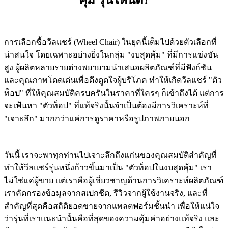
คุ้ม รุ่นไหนดี?
การเลือกซื้อวีลแชร์ (Wheel Chair) ในยุคนี้เต็มไปด้วยตัวเลือกที่
น่าสนใจ โดยเฉพาะอย่างยิ่งในกลุ่ม "งบสุดคุ้ม" ที่มีการแข่งขัน
สูง ผู้ผลิตหลายรายต่างพยายามนำเสนอผลิตภัณฑ์ที่มีฟังก์ชัน
และคุณภาพโดดเด่นเพื่อดึงดูดใจผู้บริโภค ทำให้เกิดวีลแชร์ "ตัว
ท็อป" ที่ให้คุณสมบัติครบครันในราคาที่ใครๆ ก็เข้าถึงได้ แต่การ
จะเฟ้นหา "ตัวท็อป" ที่แท้จริงนั้นจำเป็นต้องมีการวิเคราะห์ที่
"เจาะลึก" มากกว่าแค่การดูราคาหรือรูปภาพภายนอก
วันนี้ เราจะพาทุกท่านไปเจาะลึกถึงแก่นของคุณสมบัติสำคัญที่
ทำให้วีลแชร์รุ่นหนึ่งก้าวขึ้นมาเป็น "ตัวท็อปในงบสุดคุ้ม" เรา
ไม่ใช่แค่ผู้ขาย แต่เราคือผู้เชี่ยวชาญด้านการวิเคราะห์ผลิตภัณฑ์
เราคัดกรองข้อมูลจากสเปกชีต, รีวิวจากผู้ใช้งานจริง, และที่
สำคัญที่สุดคือสถิติยอดขายจากแพลตฟอร์มชั้นนำ เพื่อให้แน่ใจ
ว่ารุ่นที่เราแนะนำนั้นคือที่สุดของความคุ้มค่าอย่างแท้จริง และ