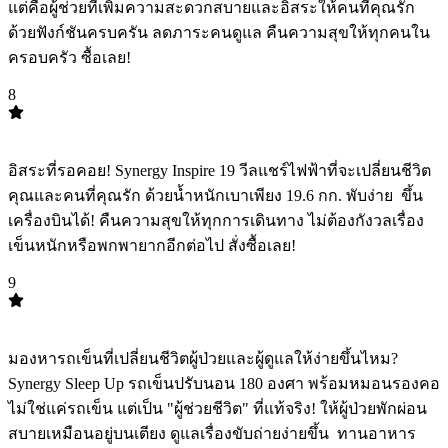
แต่คือผู้ช่วยที่เพิ่มความสะดวกสบายและอิสระให้คนที่คุณรัก
ด้วยฟังก์ชันครบครัน ลดภาระคนดูแล คืนความสุขให้ทุกคนใน
ครอบครัว ซื้อเลย!
8
TOP
8
อิสระที่รอคอย! Synergy Inspire 19 วีลแชร์ไฟฟ้าที่จะเปลี่ยนชีวิต
คุณและคนที่คุณรัก ด้วยน้ำหนักเบาเพียง 19.6 กก. พับง่าย ️ ขึ้น
เครื่องบินได้! คืนความสุขให้ทุกการเดินทาง ไม่ต้องกังวลเรื่อง
เข็นหนักหรือพกพายากอีกต่อไป สั่งซื้อเลย!
9
TOP
9
มองหารถเข็นที่เปลี่ยนชีวิตผู้ป่วยและผู้ดูแลให้ง่ายขึ้นไหม?
Synergy Sleep Up รถเข็นปรับนอน 180 องศา พร้อมหมอนรองคอ
ไม่ใช่แค่รถเข็น แต่เป็น "ผู้ช่วยชีวิต" ที่แท้จริง! ให้ผู้ป่วยพักผ่อน
สบายเหมือนอยู่บนเตียง ดูแลเรื่องขับถ่ายง่ายขึ้น ️ ทานอาหาร