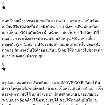
4
TOP
4
หมดกังวลเรื่องการเดิน! พบกับ ALLWELL Walk A รถเข็นที่จะ
เปลี่ยนชีวิตให้ง่ายขึ้น ด้วยฟังก์ชัน 3-in-1 ทั้งช่วยเดิน พักเหนื่อย
และเก็บของได้ในคันเดียว น้ำหนักเบา พับเก็บง่าย ไปได้ทุกที่ที่
คุณต้องการ แข็งแรงทนทาน พร้อมล้อหมุน 360 องศา เลี้ยว
คล่องตัวสุดๆ นั่งสบาย ปรับระดับได้ แถมมีเบรกมั่นใจ ปลอดภัย
ทุกการเดินทาง มั่นใจด้วยประกัน 1 ปีเต็ม ให้คุณก้าวไปข้างหน้า
อย่างมั่นคงและมีความสุข!
5
TOP
5
สรุปเลย! ️หมดกังวลเรื่องเดินยาก ด้วย iMOVE GO Rollator! คืน
อิสระให้คุณหรือคนที่คุณรัก ด้วยรถเข็นพยุงเดินน้ำหนักเบา แข็ง
แรงทนทาน พับได้ พกพาสะดวก มีที่นั่งพักสบาย ปลอดภัยด้วย
ระบบเบรก ล็อคค้างได้ ปรับระดับได้ ️ช่วยให้คุณเดินมั่นใจ ไป