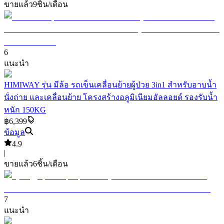
ขายแล้ว
9
ชิ้น/เดือน
6
แนะนำ
HIMIWAY รุ่น มีล้อ รถเข็นเคลื่อนย้ายผู้ป่วย 3in1 สำหรับอาบน้ำ
นั่งถ่าย และเคลื่อนย้าย โครงสร้างอลูมิเนียมอัลลอยด์ รองรับน้ำ
หนัก 150KG
฿6,399
ข้อมูล
4.9
|
ขายแล้ว
6
ชิ้น/เดือน
7
แนะนำ