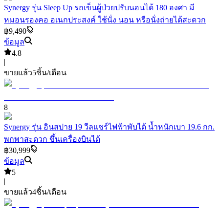
Synergy รุ่น Sleep Up รถเข็นผู้ป่วยปรับนอนได้ 180 องศา มี
หมอนรองคอ อเนกประสงค์ ใช้นั่ง นอน หรือนั่งถ่ายได้สะดวก
฿9,490
ข้อมูล
4.8
|
ขายแล้ว
5
ชิ้น/เดือน
8
Synergy รุ่น อินสปาย 19 วีลแชร์ไฟฟ้าพับได้ น้ำหนักเบา 19.6 กก.
พกพาสะดวก ขึ้นเครื่องบินได้
฿30,999
ข้อมูล
5
|
ขายแล้ว
4
ชิ้น/เดือน