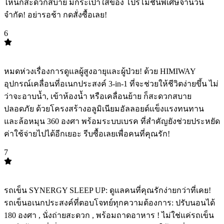
ไหนก็สะดวกสบาย มีกระเป๋าใส่ของ โปรโมชั่นพิเศษจำนวน
จำกัด! อย่ารอช้า กดสั่งซื้อเลย!
6
TOP
6
หมดห่วงเรื่องการดูแลผู้สูงอายุและผู้ป่วย! ด้วย HIMIWAY
อุปกรณ์เคลื่อนที่อเนกประสงค์ 3-in-1 ที่จะช่วยให้ชีวิตง่ายขึ้น ไม่
ว่าจะอาบน้ำ, เข้าห้องน้ำ หรือเคลื่อนย้าย ก็สะดวกสบาย
ปลอดภัย ด้วยโครงสร้างอลูมิเนียมอัลลอยด์แข็งแรงทนทาน
และล้อหมุน 360 องศา พร้อมระบบเบรค ที่สำคัญยังช่วยประหยัด
ค่าใช้จ่ายไปได้อีกเยอะ รีบซื้อเลยเพื่อคนที่คุณรัก! ️
7
TOP
7
รถเข็น SYNERGY SLEEP UP: ดูแลคนที่คุณรักง่ายกว่าที่เคย!
รถเข็นอเนกประสงค์ที่ตอบโจทย์ทุกความต้องการ: ปรับนอนได้
180 องศา , นั่งถ่ายสะดวก , พร้อมถาดอาหาร ️! ไม่ใช่แค่รถเข็น