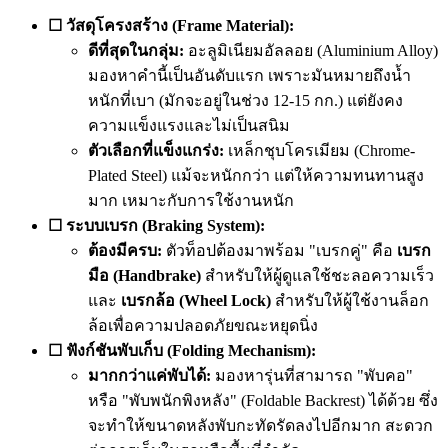
☐ วัสดุโครงสร้าง (Frame Material):
ดีที่สุดในกลุ่ม:
อะลูมิเนียมอัลลอย (Aluminium Alloy)
มองหาคำนี้เป็นอันดับแรก เพราะมันหมายถึงน้ำ
หนักที่เบา (มักจะอยู่ในช่วง 12-15 กก.) แต่ยังคง
ความแข็งแรงและไม่เป็นสนิม
ตัวเลือกที่แข็งแกร่ง:
เหล็กชุบโครเมียม (Chrome-
Plated Steel) แม้จะหนักกว่า แต่ให้ความทนทานสูง
มาก เหมาะกับการใช้งานหนัก
☐ ระบบเบรก (Braking System):
ต้องมีครบ:
ตัวท็อปต้องมาพร้อม "เบรกคู่" คือ
เบรก
มือ (Handbrake)
สำหรับให้ผู้ดูแลใช้ชะลอความเร็ว
และ
เบรกล้อ (Wheel Lock)
สำหรับให้ผู้ใช้งานล็อก
ล้อเพื่อความปลอดภัยขณะหยุดนิ่ง
☐ ฟังก์ชันพับเก็บ (Folding Mechanism):
มากกว่าแค่พับได้:
มองหารุ่นที่สามารถ "พับคอ"
หรือ "พับพนักพิงหลัง" (Foldable Backrest) ได้ด้วย ซึ่ง
จะทำให้ขนาดหลังพับกะทัดรัดลงไปอีกมาก สะดวก