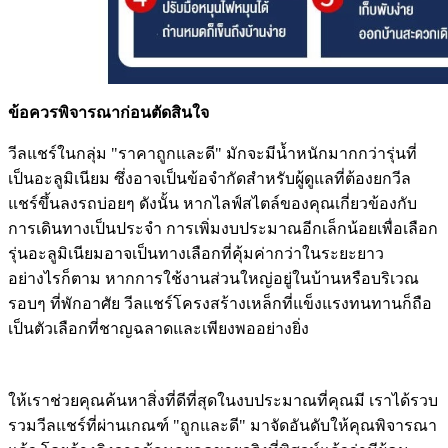
ข้อควรพิจารณาก่อนตัดสินใจ
วีลแชร์ในกลุ่ม "ราคาถูกและดี" มักจะมีน้ำหนักมากกว่ารุ่นที่
เป็นอะลูมิเนียม ซึ่งอาจเป็นข้อจำกัดสำหรับผู้ดูแลที่ต้องยกวีล
แชร์ขึ้นลงรถบ่อยๆ ดังนั้น หากไลฟ์สไตล์ของคุณเกี่ยวข้องกับ
การเดินทางเป็นประจำ การเพิ่มงบประมาณอีกเล็กน้อยเพื่อเลือก
รุ่นอะลูมิเนียมอาจเป็นทางเลือกที่คุ้มค่ากว่าในระยะยาว
อย่างไรก็ตาม หากการใช้งานส่วนใหญ่อยู่ในบ้านหรือบริเวณ
รอบๆ ที่พักอาศัย วีลแชร์โครงสร้างเหล็กที่แข็งแรงทนทานก็ถือ
เป็นตัวเลือกที่ชาญฉลาดและเพียงพออย่างยิ่ง
ให้เราช่วยคุณค้นหาสิ่งที่ดีที่สุดในงบประมาณที่คุณมี เราได้รวบ
รวมวีลแชร์ที่ผ่านเกณฑ์ "ถูกและดี" มาจัดอันดับให้คุณพิจารณา