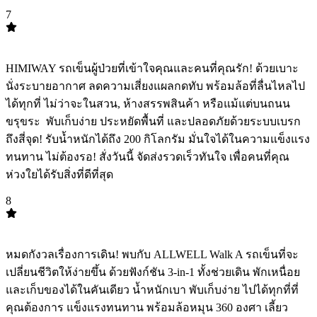
7
TOP
7
HIMIWAY รถเข็นผู้ป่วยที่เข้าใจคุณและคนที่คุณรัก! ️ด้วยเบาะ
นั่งระบายอากาศ ลดความเสี่ยงแผลกดทับ พร้อมล้อที่ลื่นไหลไป
ได้ทุกที่ ไม่ว่าจะในสวน, ห้างสรรพสินค้า หรือแม้แต่บนถนน
ขรุขระ ️ พับเก็บง่าย ประหยัดพื้นที่ และปลอดภัยด้วยระบบเบรก
ถึงสี่จุด! รับน้ำหนักได้ถึง 200 กิโลกรัม มั่นใจได้ในความแข็งแรง
ทนทาน ไม่ต้องรอ! สั่งวันนี้ จัดส่งรวดเร็วทันใจ เพื่อคนที่คุณ
ห่วงใยได้รับสิ่งที่ดีที่สุด
8
TOP
8
หมดกังวลเรื่องการเดิน! พบกับ ALLWELL Walk A รถเข็นที่จะ
เปลี่ยนชีวิตให้ง่ายขึ้น ด้วยฟังก์ชัน 3-in-1 ทั้งช่วยเดิน พักเหนื่อย
และเก็บของได้ในคันเดียว น้ำหนักเบา พับเก็บง่าย ไปได้ทุกที่ที่
คุณต้องการ แข็งแรงทนทาน พร้อมล้อหมุน 360 องศา เลี้ยว