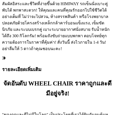
สัมผัสอิสระและชีวิตที่ง่ายขึ้นด้วย HIMIWAY รถเข็นนั่งเบาะคู่
พับได้ พกพาสะดวก! ให้คุณและคนที่คุณรักออกไปใช้ชีวิตได้
อย่างเต็มที่ ไม่ว่าจะไปสวน, ห้างสรรพสินค้า หรือโรงพยาบาล ️
ปลอดภัยด้วยโครงสร้างเหล็กกล้าคาร์บอนแข็งแรง, เข็มขัด
นิรภัย และระบบเบรกคู่ เบาะระบายอากาศนั่งสบาย รับน้ำหนัก
ได้ถึง 300 กิโลกรัม! พร้อมถังขับถ่ายแบบพกพา ตอบโจทย์ทุก
ความต้องการในราคาที่คุ้มค่า! สั่งวันนี้ ส่งไวภายใน 1-4 วัน!
อย่าลืมให้ 5 ดาวถ้าคุณชอบนะคะ!
รายละเอียดเพิ่มเติม
จัดอันดับ WHEEL CHAIR ราคาถูกและดี
มีอยู่จริง!
"ของถูกและดีไม่มีในโลก" เป็นประโยคที่เราได้ยินกันจนคุ้นหู