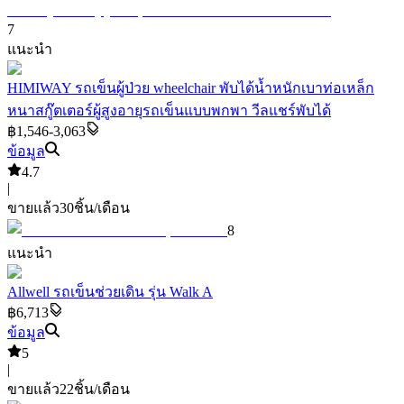
7
แนะนำ
HIMIWAY รถเข็นผู้ป่วย wheelchair พับได้น้ำหนักเบาท่อเหล็ก
หนาสกู๊ตเตอร์ผู้สูงอายุรถเข็นแบบพกพา วีลแชร์พับได้
฿1,546-3,063
ข้อมูล
4.7
|
ขายแล้ว
30
ชิ้น/เดือน
8
แนะนำ
Allwell รถเข็นช่วยเดิน รุ่น Walk A
฿6,713
ข้อมูล
5
|
ขายแล้ว
22
ชิ้น/เดือน