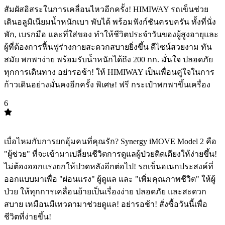
สัมผัสอิสระในการเคลื่อนไหวอีกครั้ง! HIMIWAY รถเข็นช่วย
เดินอลูมิเนียมน้ำหนักเบา พับได้ พร้อมฟังก์ชันครบครัน ทั้งที่นั่ง
พัก, เบรกมือ และที่ใส่ของ ทำให้ชีวิตประจำวันของผู้สูงอายุและ
ผู้ที่ต้องการฟื้นฟูร่างกายสะดวกสบายยิ่งขึ้น ดีไซน์สวยงาม ทัน
สมัย พกพาง่าย พร้อมรับน้ำหนักได้ถึง 200 กก. มั่นใจ ปลอดภัย
ทุกการเดินทาง อย่ารอช้า! ให้ HIMIWAY เป็นเพื่อนคู่ใจในการ
ก้าวเดินอย่างมั่นคงอีกครั้ง พิเศษ! ฟรี กระเป๋าพกพาขึ้นเครื่อง
6
TOP
6
เบื่อไหมกับการยกอุ้มคนที่คุณรัก? Synergy iMOVE Model 2 คือ
"ผู้ช่วย" ที่จะเข้ามาเปลี่ยนชีวิตการดูแลผู้ป่วยติดเตียงให้ง่ายขึ้น!
ไม่ต้องออกแรงยกให้ปวดหลังอีกต่อไป! รถเข็นอเนกประสงค์ที่
ออกแบบมาเพื่อ "ผ่อนแรง" ผู้ดูแล และ "เพิ่มคุณภาพชีวิต" ให้ผู้
ป่วย ให้ทุกการเคลื่อนย้ายเป็นเรื่องง่าย ปลอดภัย และสะดวก
สบาย เหมือนมีเทวดามาช่วยดูแล! อย่ารอช้า! สั่งซื้อวันนี้เพื่อ
ชีวิตที่ง่ายขึ้น!