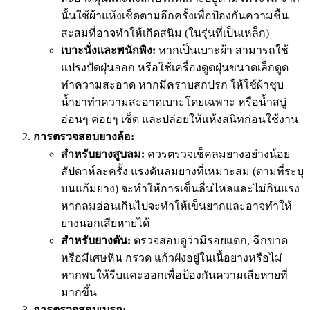
นั้นใช้ผ้าแห้งเช็ดตามอีกครั้งเพื่อป้องกันความชื้น
สะสมที่อาจทำให้เกิดสนิม (ในรุ่นที่เป็นเหล็ก)
เบาะนั่งและพนักพิง:
หากเป็นเบาะผ้า สามารถใช้
แปรงปัดฝุ่นออก หรือใช้เครื่องดูดฝุ่นขนาดเล็กดูด
ทำความสะอาด หากมีคราบสกปรก ให้ใช้ผ้าชุบ
น้ำยาทำความสะอาดเบาะโดยเฉพาะ หรือน้ำสบู่
อ่อนๆ ค่อยๆ เช็ด และปล่อยให้แห้งสนิทก่อนใช้งาน
การตรวจสอบยางล้อ:
สำหรับยางสูบลม:
ควรตรวจเช็คลมยางอย่างน้อย
สัปดาห์ละครั้ง แรงดันลมยางที่เหมาะสม (ตามที่ระบุ
บนแก้มยาง) จะทำให้การเข็นลื่นไหลและไม่กินแรง
หากลมอ่อนเกินไปจะทำให้เข็นยากและอาจทำให้
ยางนอกเสียหายได้
สำหรับยางตัน:
ตรวจสอบดูว่ามีรอยแตก, ฉีกขาด
หรือมีเศษหิน กรวด แก้วฝังอยู่ในเนื้อยางหรือไม่
หากพบให้รีบแคะออกเพื่อป้องกันความเสียหายที่
มากขึ้น
การตรวจสอบเบรก: