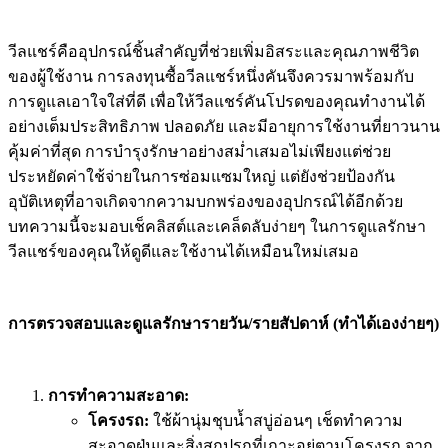
วีลแชร์คืออุปกรณ์ชิ้นสำคัญที่ช่วยเพิ่มอิสระและคุณภาพชีวิต
ของผู้ใช้งาน การลงทุนซื้อวีลแชร์หนึ่งคันจึงควรมาพร้อมกับ
การดูแลเอาใจใส่ที่ดี เพื่อให้วีลแชร์คันโปรดของคุณทำงานได้
อย่างเต็มประสิทธิภาพ ปลอดภัย และมีอายุการใช้งานที่ยาวนาน
คุ้มค่าที่สุด การบำรุงรักษาอย่างสม่ำเสมอไม่เพียงแต่ช่วย
ประหยัดค่าใช้จ่ายในการซ่อมแซมใหญ่ แต่ยังช่วยป้องกัน
อุบัติเหตุที่อาจเกิดจากความบกพร่องของอุปกรณ์ได้อีกด้วย
บทความนี้จะมอบเช็คลิสต์และเคล็ดลับง่ายๆ ในการดูแลรักษา
วีลแชร์ของคุณให้ดูดีและใช้งานได้เหมือนใหม่เสมอ
การตรวจสอบและดูแลรักษารายวัน/รายสัปดาห์ (ทำได้เองง่ายๆ)
การทำความสะอาด:
โครงรถ:
ใช้ผ้านุ่มชุบน้ำสบู่อ่อนๆ เช็ดทำความ
สะอาดฝุ่นและสิ่งสกปรกที่เกาะอยู่ตามโครงรถ จาก