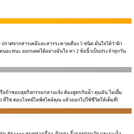
 ปราศจากสารเคมีและสารระคายเคือง 5 ชนิด มั่นใจได้ว่าผิว
วเหนอะหนะ ออกแดดได้อย่างมั่นใจ ทา 2 ข้อนิ้วเป็นประจำทุกวัน
ือถ้าชอบลุยกิจกรรมกลางแจ้ง ต้องสูตรกันน้ำ คุมมัน ไม่เยิ้ม
ี่ใช่ ตอบโจทย์ไลฟ์สไตล์คุณ แล้วออกไปใช้ชีวิตให้เต็มที่!
0+ PA++++ หมดห่วงเรื่อง ️ ฝ้ากระ ริ้วรอยก่อนวัย และมะเร็ง