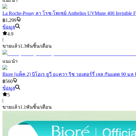
แนะนำ
La Roche-Posay ลา โรช-โพเซย์ Anthelios UVMune 400 Invisible F
฿1,299
ข้อมูล
4.9
|
ขายแล้ว
1.3พัน
ชิ้น/เดือน
แนะนำ
Biore [แพ็ค 2] บิโอเร ยูวี อะควา ริช วอเตอร์รี่ เจล กันแดด 90
฿560
ข้อมูล
5
|
ขายแล้ว
1.1พัน
ชิ้น/เดือน