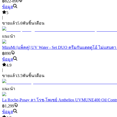
฿822-890
ข้อมูล
5
|
ขายแล้ว
5.6พัน
ชิ้น/เดือน
แนะนำ
MizuMi [แพ็คคู่] UV Water - Set DUO ครีมกันแดดดูโอ้ ไม่แสบต
฿890
ข้อมูล
4.9
|
ขายแล้ว
3.5พัน
ชิ้น/เดือน
แนะนำ
La Roche-Posay ลา โรช-โพเซย์ Anthelios UVMUNE400 Oil Contro
฿1,299
ข้อมูล