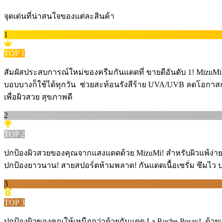
จุดเด่นที่น่าสนใจของแต่ละสินค้า
1
TOP
1
สัมผัสประสบการณ์ใหม่ของครีมกันแดดที่ ขายดีอันดับ 1! MizuM
บอบบางก็ใช้ได้ทุกวัน ️ ช่วยสะท้อนรังสีร้าย UVA/UVB ลดโอกาสก
เพื่อผิวสวย สุขภาพดี
2
TOP
2
ปกป้องผิวสวยของคุณจากแสงแดดด้วย MizuMi! สำหรับผิวแพ้ง่าย ต้อ
ปกป้องยาวนาน! สายสปอร์ตห้ามพลาด! กันแดดเนื้อเซรั่ม ซึมไว ปกป
3
TOP
3
ปกป้องผิวของคุณให้เหนือกว่าด้วยกันแดด La Roche-Posay! ️ ด้วยเ