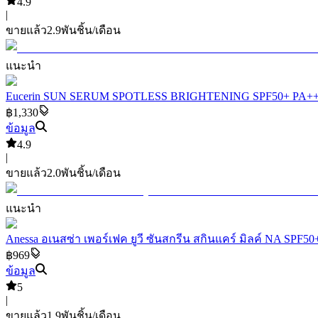
4.9
|
ขายแล้ว
2.9พัน
ชิ้น/เดือน
แนะนำ
Eucerin SUN SERUM SPOTLESS BRIGHTENING SPF50+ PA++++ 50
฿1,330
ข้อมูล
4.9
|
ขายแล้ว
2.0พัน
ชิ้น/เดือน
แนะนำ
Anessa อเนสซ่า เพอร์เฟค ยูวี ซันสกรีน สกินแคร์ มิลค์ NA SPF5
฿969
ข้อมูล
5
|
ขายแล้ว
1.9พัน
ชิ้น/เดือน