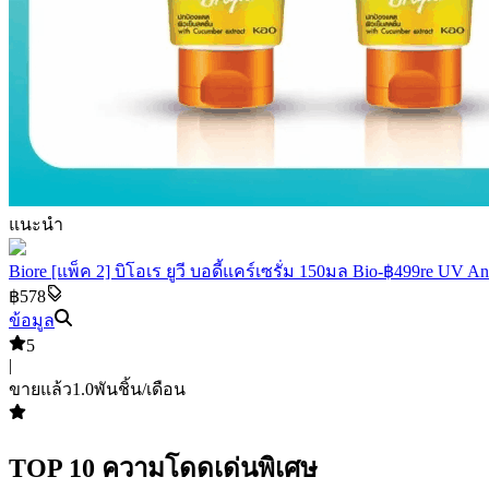
แนะนำ
Biore [แพ็ค 2] บิโอเร ยูวี บอดี้แคร์เซรั่ม 150มล Bio-฿499re UV 
฿578
ข้อมูล
5
|
ขายแล้ว
1.0พัน
ชิ้น/เดือน
TOP
10
ความโดดเด่นพิเศษ