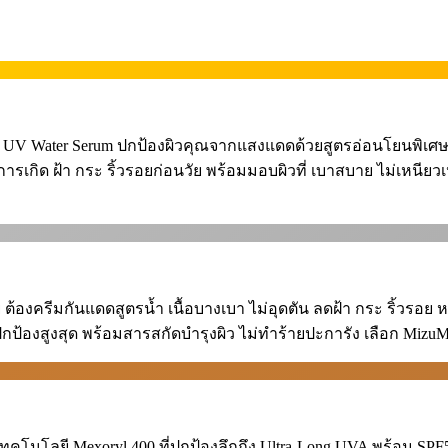
i UV Water Serum ปกป้องผิวคุณจากแสงแดดด้วยสูตรอ่อนโยนพิเศษ
ารเกิด ฝ้า กระ ริ้วรอยก่อนวัย พร้อมมอบผิวที่ เบาสบาย ไม่เหนีย
งครีมกันแดดสูตรน้ำ เนื้อบางเบา ไม่อุดตัน ลดฝ้า กระ ริ้วรอย หร
้องสูงสุด พร้อมสารสกัดบำรุงผิว ไม่ทำร้ายปะการัง เลือก MizuMi ท
ทคโนโลยี Mexoryl 400 ที่ปกป้องลึกถึง Ultra-Long UVA พร้อม SPF5