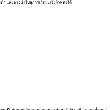
างดำ และอาจนำไปสู่การเกิดมะเร็งผิวหนังได้
VB ทาครีมกันแดดก่อนออกแดดอย่างน้อย 15-20 นาที และทาซ้ำทุก 2