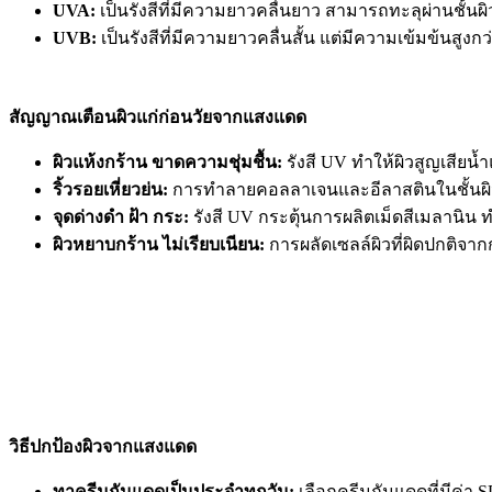
UVA:
เป็นรังสีที่มีความยาวคลื่นยาว สามารถทะลุผ่านชั้นผ
UVB:
เป็นรังสีที่มีความยาวคลื่นสั้น แต่มีความเข้มข้นสู
สัญญาณเตือนผิวแก่ก่อนวัยจากแสงแดด
ผิวแห้งกร้าน ขาดความชุ่มชื้น:
รังสี UV ทำให้ผิวสูญเสีย
ริ้วรอยเหี่ยวย่น:
การทำลายคอลลาเจนและอีลาสตินในชั้นผิวห
จุดด่างดำ ฝ้า กระ:
รังสี UV กระตุ้นการผลิตเม็ดสีเมลานิน ท
ผิวหยาบกร้าน ไม่เรียบเนียน:
การผลัดเซลล์ผิวที่ผิดปกติจา
วิธีปกป้องผิวจากแสงแดด
ทาครีมกันแดดเป็นประจำทุกวัน:
เลือกครีมกันแดดที่มีค่า 