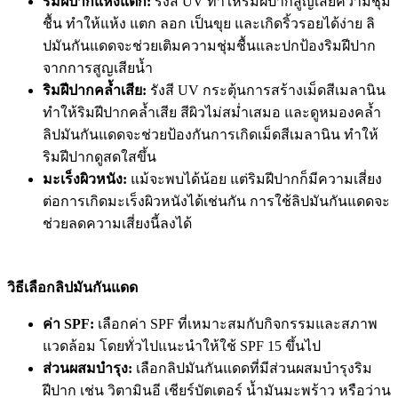
ริมฝีปากแห้งแตก:
รังสี UV ทำให้ริมฝีปากสูญเสียความชุ่ม
ชื้น ทำให้แห้ง แตก ลอก เป็นขุย และเกิดริ้วรอยได้ง่าย ลิ
ปมันกันแดดจะช่วยเติมความชุ่มชื้นและปกป้องริมฝีปาก
จากการสูญเสียน้ำ
ริมฝีปากคล้ำเสีย:
รังสี UV กระตุ้นการสร้างเม็ดสีเมลานิน
ทำให้ริมฝีปากคล้ำเสีย สีผิวไม่สม่ำเสมอ และดูหมองคล้ำ
ลิปมันกันแดดจะช่วยป้องกันการเกิดเม็ดสีเมลานิน ทำให้
ริมฝีปากดูสดใสขึ้น
มะเร็งผิวหนัง:
แม้จะพบได้น้อย แต่ริมฝีปากก็มีความเสี่ยง
ต่อการเกิดมะเร็งผิวหนังได้เช่นกัน การใช้ลิปมันกันแดดจะ
ช่วยลดความเสี่ยงนี้ลงได้
วิธีเลือกลิปมันกันแดด
ค่า SPF:
เลือกค่า SPF ที่เหมาะสมกับกิจกรรมและสภาพ
แวดล้อม โดยทั่วไปแนะนำให้ใช้ SPF 15 ขึ้นไป
ส่วนผสมบำรุง:
เลือกลิปมันกันแดดที่มีส่วนผสมบำรุงริม
ฝีปาก เช่น วิตามินอี เชียร์บัตเตอร์ น้ำมันมะพร้าว หรือว่าน