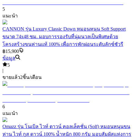
5
แนะนำ
CANNON รุ่น Luxury Classic Down หมอนหนุน Soft Support
ขนาด 74x48 ซม. มอบการรองรับที่นุ่มนวลเป็นพิเศษด้วย
โครงสร้างขนห่านแท้ 100% เพื่อการพักผ่อนระดับลักซ์ชัวรี
฿15,900
ข้อมูล
5
|
ขายแล้ว
2
ชิ้น/เดือน
6
แนะนำ
Omazz รุ่น โนเบิล ไวท์ ดาวน์ คอลเล็คชั่น (Solf) หมอนหนุนขน
ห่าน ไวท์ กูส ดาวน์ 100% น้ำหนัก 800 กรัม มอบสัมผัสแห่งการ