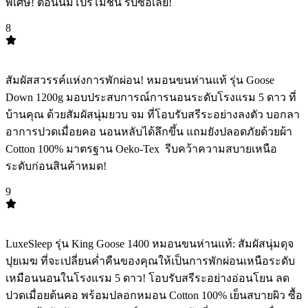
พิเศษ! ตอนนี้มีโปรโมชั่น รีบซื้อเลย!
8
TOP
8
สัมผัสสวรรค์แห่งการพักผ่อน! หมอนขนห่านแท้ รุ่น Goose
Down 1200g มอบประสบการณ์การนอนระดับโรงแรม 5 ดาว ที่
บ้านคุณ ด้วยสัมผัสนุ่มยวบ จม ที่โอบรับสรีระอย่างลงตัว บอกลา
อาการปวดเมื่อยคอ นอนหลับได้ลึกขึ้น แถมยังปลอดภัยด้วยผ้า
Cotton 100% มาตรฐาน Oeko-Tex ️ รีบคว้าความสบายเหนือ
ระดับก่อนสินค้าหมด!
9
TOP
9
LuxeSleep รุ่น King Goose 1400 หมอนขนห่านแท้: สัมผัสนุ่มดุจ
ปุยเมฆ️ ที่จะเปลี่ยนค่ำคืนของคุณให้เป็นการพักผ่อนเหนือระดับ
เหมือนนอนในโรงแรม 5 ดาว! โอบรับสรีระอย่างอ่อนโยน ลด
ปวดเมื่อยต้นคอ️ พร้อมปลอกหมอน Cotton 100% เย็นสบายผิว ซื้อ