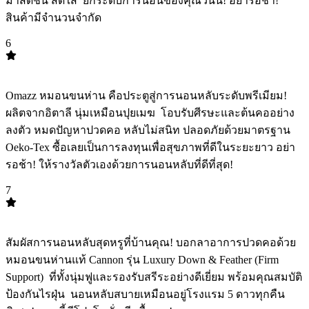
มาสดชื่น สดใส ️ ยกระดับการนอนของคุณวันนี้! อย่ารอช้า!
สินค้ามีจำนวนจำกัด
6
TOP
6
Omazz หมอนขนห่าน คือประตูสู่การนอนหลับระดับพรีเมียม!
ผลิตจากอิตาลี นุ่มเหมือนปุยเมฆ ️ โอบรับศีรษะและต้นคออย่าง
ลงตัว หมดปัญหาปวดคอ หลับไม่สนิท ปลอดภัยด้วยมาตรฐาน
Oeko-Tex ซื้อเลยเป็นการลงทุนเพื่อสุขภาพที่ดีในระยะยาว อย่า
รอช้า! ให้รางวัลตัวเองด้วยการนอนหลับที่ดีที่สุด!
7
TOP
7
สัมผัสการนอนหลับสุดหรูที่บ้านคุณ! บอกลาอาการปวดคอด้วย
หมอนขนห่านแท้ Cannon รุ่น Luxury Down & Feather (Firm
Support) ️ ที่ทั้งนุ่มฟูและรองรับสรีระอย่างดีเยี่ยม พร้อมคุณสมบัติ
ป้องกันไรฝุ่น ️ นอนหลับสบายเหมือนอยู่โรงแรม 5 ดาวทุกคืน