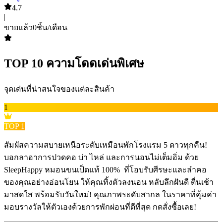
4.7
|
ขายแล้ว
0
ชิ้น/เดือน
TOP
10
ความโดดเด่นพิเศษ
จุดเด่นที่น่าสนใจของแต่ละสินค้า
1
TOP
1
สัมผัสความสบายเหนือระดับเหมือนพักโรงแรม 5 ดาวทุกคืน!
บอกลาอาการปวดคอ บ่า ไหล่ และการนอนไม่เต็มอิ่ม ด้วย
SleepHappy หมอนขนเป็ดแท้ 100% ️ ที่โอบรับศีรษะและลำคอ
ของคุณอย่างอ่อนโยน ให้คุณทิ้งตัวลงนอน หลับลึกฝันดี ตื่นเช้า
มาสดใส พร้อมรับวันใหม่! คุณภาพระดับสากล ในราคาที่คุ้มค่า
มอบรางวัลให้ตัวเองด้วยการพักผ่อนที่ดีที่สุด กดสั่งซื้อเลย!