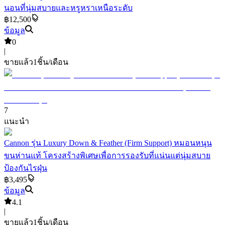
นอนที่นุ่มสบายและหรูหราเหนือระดับ
฿12,500
ข้อมูล
0
|
ขายแล้ว
1
ชิ้น/เดือน
7
แนะนำ
Cannon รุ่น Luxury Down & Feather (Firm Support) หมอนหนุน
ขนห่านแท้ โครงสร้างพิเศษเพื่อการรองรับที่แน่นแต่นุ่มสบาย
ป้องกันไรฝุ่น
฿3,495
ข้อมูล
4.1
|
ขายแล้ว
1
ชิ้น/เดือน