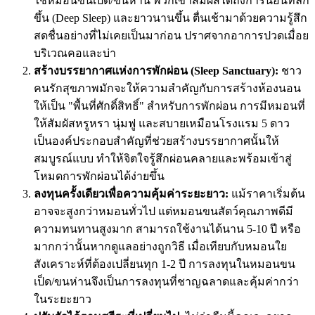
ใช้หมอนขนเป็ด/ขนห่าน พวกเขาสัมผัสได้ถึงการนอนที่ลึก
ขึ้น (Deep Sleep) และยาวนานขึ้น ตื่นเช้ามาด้วยความรู้สึก
สดชื่นอย่างที่ไม่เคยเป็นมาก่อน ปราศจากอาการปวดเมื่อย
บริเวณคอและบ่า
สร้างบรรยากาศแห่งการพักผ่อน (Sleep Sanctuary):
ชาว
คนรักสุขภาพมักจะให้ความสำคัญกับการสร้างห้องนอน
ให้เป็น "พื้นที่ศักดิ์สิทธิ์" สำหรับการพักผ่อน การมีหมอนที่
ให้สัมผัสหรูหรา นุ่มฟู และสบายเหมือนโรงแรม 5 ดาว
เป็นองค์ประกอบสำคัญที่ช่วยสร้างบรรยากาศนั้นให้
สมบูรณ์แบบ ทำให้จิตใจรู้สึกผ่อนคลายและพร้อมเข้าสู่
โหมดการพักผ่อนได้ง่ายขึ้น
ลงทุนครั้งเดียวเพื่อความคุ้มค่าระยะยาว:
แม้ราคาเริ่มต้น
อาจจะสูงกว่าหมอนทั่วไป แต่หมอนขนสัตว์คุณภาพดีมี
ความทนทานสูงมาก สามารถใช้งานได้นาน 5-10 ปี หรือ
มากกว่านั้นหากดูแลอย่างถูกวิธี เมื่อเทียบกับหมอนใย
สังเคราะห์ที่ต้องเปลี่ยนทุก 1-2 ปี การลงทุนในหมอนขน
เป็ด/ขนห่านจึงเป็นการลงทุนที่ชาญฉลาดและคุ้มค่ากว่า
ในระยะยาว