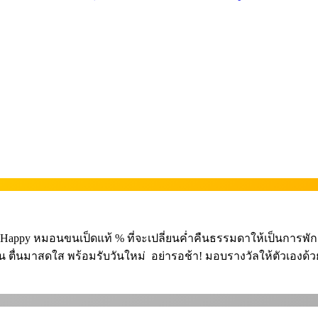
epHappy หมอนขนเป็ดแท้ % ที่จะเปลี่ยนค่ำคืนธรรมดาให้เป็นการ
่นมาสดใส พร้อมรับวันใหม่ ️ อย่ารอช้า! มอบรางวัลให้ตัวเองด้วยก