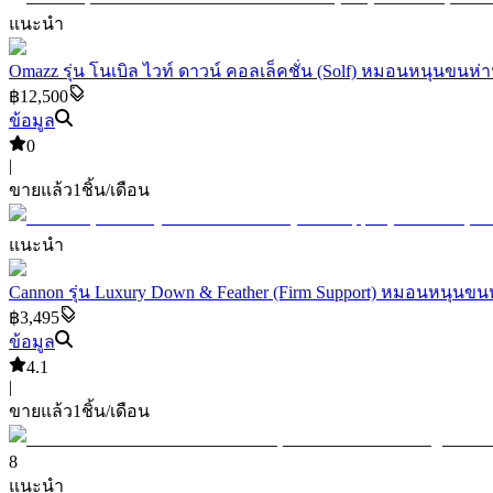
แนะนำ
Omazz รุ่น โนเบิล ไวท์ ดาวน์ คอลเล็คชั่น (Solf) หมอนหนุนขนห
฿12,500
ข้อมูล
0
|
ขายแล้ว
1
ชิ้น/เดือน
แนะนำ
Cannon รุ่น Luxury Down & Feather (Firm Support) หมอนหนุนขนห่
฿3,495
ข้อมูล
4.1
|
ขายแล้ว
1
ชิ้น/เดือน
8
แนะนำ