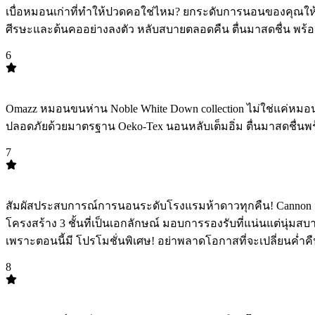
เบื่อหมอนเก่าที่ทำให้ปวดคอใช่ไหม? ยกระดับการนอนของคุณให้
ศีรษะและต้นคออย่างลงตัว หลับสบายตลอดคืน ตื่นมาสดชื่น พร้อ
6
TOP
6
Omazz หมอนขนห่าน Noble White Down collection ไม่ใช่แค่หมอ
ปลอดภัยด้วยมาตรฐาน Oeko-Tex นอนหลับเต็มอิ่ม ตื่นมาสดชื่นพร้
7
TOP
7
สัมผัสประสบการณ์การนอนระดับโรงแรมห้าดาวทุกคืน! Cannon หมอ
โครงสร้าง 3 ชั้นที่เป็นเอกลักษณ์ มอบการรองรับที่แน่นแต่นุ่มสบ
เพราะตอนนี้มี โปรโมชั่นพิเศษ! อย่าพลาดโอกาสที่จะเปลี่ยนค่ำค
8
TOP
8