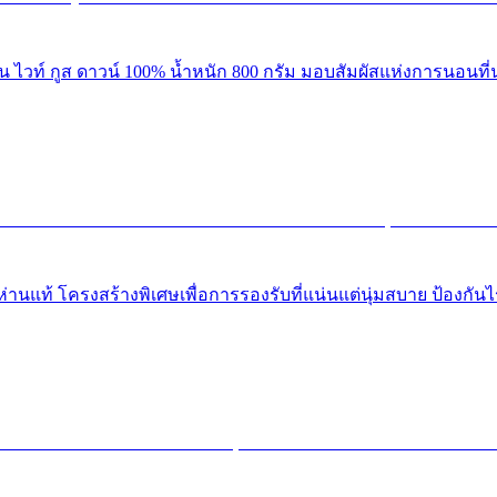
่าน ไวท์ กูส ดาวน์ 100% น้ำหนัก 800 กรัม มอบสัมผัสแห่งการนอนท
านแท้ โครงสร้างพิเศษเพื่อการรองรับที่แน่นแต่นุ่มสบาย ป้องกันไร