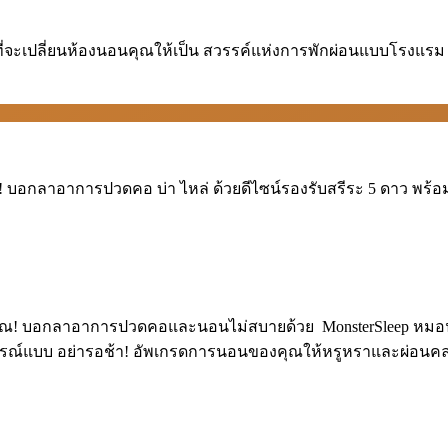
่จะเปลี่ยนห้องนอนคุณให้เป็น สวรรค์แห่งการพักผ่อนแบบโรงแรม 
บอกลาอาการปวดคอ บ่า ไหล่ ด้วยดีไซน์รองรับสรีระ 5 ดาว พร้อมน
ุณ! บอกลาอาการปวดคอและนอนไม่สบายด้วย ️ MonsterSleep หมอนขน
ูรณ์แบบ อย่ารอช้า! อัพเกรดการนอนของคุณให้หรูหราและผ่อนคลายยิ่