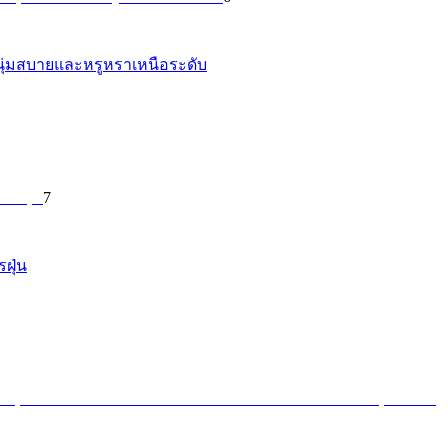
ี่นุ่มสบายและหรูหราเหนือระดับ
7
ฝุ่น