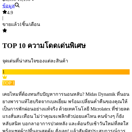
ข้อมูล
4.9
|
ขายแล้ว
1
ชิ้น/เดือน
TOP
10
ความโดดเด่นพิเศษ
จุดเด่นที่น่าสนใจของแต่ละสินค้า
1
TOP
1
เคยไหมที่ต้องทนกับปัญหาการนอนหลับ? Midas Dynamik ที่นอน
ยางพาราแท้ไฮบริดจากเบลเยี่ยม พร้อมเปลี่ยนค่ำคืนของคุณให้
เป็นการพักผ่อนอย่างแท้จริง ด้วยเทคโนโลยี Microlatex ที่ช่วยลด
แรงสั่นสะเทือน ไม่ว่าคุณจะพลิกตัวบ่อยแค่ไหน คนข้างๆ ก็ยัง
หลับสนิท บอกลาอาการปวดหลัง และต้อนรับเช้าวันใหม่ที่สดใส ️
พร้อมชุดผ้าปูที่นอนสุดคุ้ม สั่งเลย! แล้วสัมผัสประสบการณ์การ