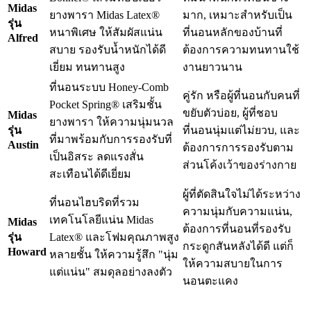
Midas
ยางพารา Midas Latex®
มาก, เหมาะสำหรับเป็น
รุ่น
หนาพิเศษ ให้สัมผัสแน่น
ที่นอนหลักของบ้านที่
Alfred
สบาย รองรับน้ำหนักได้ดี
ต้องการความทนทานใช้
เยี่ยม ทนทานสูง
งานยาวนาน
ที่นอนระบบ Honey-Comb
คู่รัก หรือผู้ที่นอนกับคนที่
Pocket Spring® เสริมชั้น
ขยับตัวบ่อย, ผู้ที่ชอบ
Midas
ยางพารา ให้ความนุ่มนวล
รุ่น
ที่นอนนุ่มแต่ไม่ยวบ, และ
ที่มาพร้อมกับการรองรับที่
Austin
ต้องการการรองรับตาม
เป็นอิสระ ลดแรงสั่น
ส่วนโค้งเว้าของร่างกาย
สะเทือนได้ดีเยี่ยม
ผู้ที่ตัดสินใจไม่ได้ระหว่าง
ที่นอนไฮบริดที่รวม
ความนุ่มกับความแน่น,
เทคโนโลยีแน่น Midas
Midas
ต้องการที่นอนที่รองรับ
รุ่น
Latex® และโฟมคุณภาพสูง
กระดูกสันหลังได้ดี แต่ก็
Howard
หลายชั้น ให้ความรู้สึก "นุ่ม
ให้ความสบายในการ
แต่แน่น" สมดุลอย่างลงตัว
นอนตะแคง