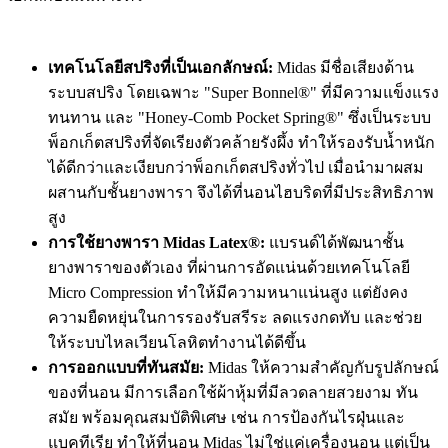
เทคโนโลยีสปริงที่เป็นเอกลักษณ์:
Midas มีชื่อเสียงด้าน
ระบบสปริง โดยเฉพาะ "Super Bonnel®" ที่มีความแข็งแรง
ทนทาน และ "Honey-Comb Pocket Spring®" ซึ่งเป็นระบบ
พ็อกเก็ตสปริงที่จัดเรียงตัวคล้ายรังผึ้ง ทำให้รองรับน้ำหนัก
ได้ดีกว่าและเงียบกว่าพ็อกเก็ตสปริงทั่วไป เมื่อนำมาผสม
ผสานกับชั้นยางพารา จึงได้ที่นอนไฮบริดที่มีประสิทธิภาพ
สูง
การใช้ยางพารา Midas Latex®:
แบรนด์ได้พัฒนาชั้น
ยางพาราของตัวเอง ที่ผ่านการอัดแน่นด้วยเทคโนโลยี
Micro Compression ทำให้มีความหนาแน่นสูง แต่ยังคง
ความยืดหยุ่นในการรองรับสรีระ ลดแรงกดทับ และช่วย
ให้ระบบไหลเวียนโลหิตทำงานได้ดีขึ้น
การออกแบบที่ทันสมัย:
Midas ให้ความสำคัญกับรูปลักษณ์
ของที่นอน มีการเลือกใช้ผ้าหุ้มที่มีลวดลายสวยงาม ทัน
สมัย พร้อมคุณสมบัติพิเศษ เช่น การป้องกันไรฝุ่นและ
แบคทีเรีย ทำให้ที่นอน Midas ไม่ใช่แค่เครื่องนอน แต่เป็น