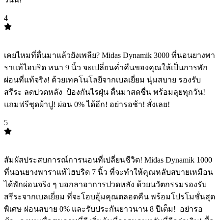
4
TOP
4
เคยไหมที่ตื่นมาแล้วยังเพลีย? Midas Dynamik 3000 ที่นอนยางพา
ราแท้ไฮบริด หนา 9 นิ้ว จะเปลี่ยนค่ำคืนของคุณให้เป็นการพัก
ผ่อนที่แท้จริง! ด้วยเทคโนโลยีจากเบลเยี่ยม นุ่มสบาย รองรับ
สรีระ ลดปวดหลัง ️ ป้องกันไรฝุ่น ตื่นมาสดชื่น พร้อมลุยทุกวัน! ️
แถมฟรีชุดผ้าปู! ผ่อน 0% ได้อีก! อย่ารอช้า! สั่งเลย!
5
TOP
5
สัมผัสประสบการณ์การนอนที่เปลี่ยนชีวิต! Midas Dynamik 1000
ที่นอนยางพาราแท้ไฮบริด 7 นิ้ว ที่จะทำให้คุณหลับสบายเหมือน
ได้พักผ่อนจริง ๆ บอกลาอาการปวดหลัง ด้วยนวัตกรรมรองรับ
สรีระจากเบลเยี่ยม ที่จะโอบอุ้มคุณตลอดคืน พร้อมโปรโมชั่นสุด
พิเศษ ผ่อนสบาย 0% และรับประกันยาวนาน 8 ปีเต็ม! ️ อย่ารอ