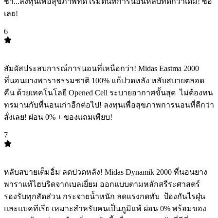
ช้า...ลงทุนเพื่อสุขภาพที่ดี เริ่มต้นที่การนอนหลับที่ดีกว่าเดิม! ซื้อ
เลย!
6
TOP
6
สัมผัสประสบการณ์การนอนที่เหนือกว่า! Midas Eastma 2000
ที่นอนยางพาราธรรมชาติ 100% แก้ปวดหลัง หลับสบายตลอด
คืน ด้วยเทคโนโลยี Opened Cell ระบายอากาศขั้นสุด ️ ไม่ต้องทน
ทรมานกับที่นอนเก่าอีกต่อไป! ลงทุนเพื่อสุขภาพการนอนที่ดีกว่า
สั่งเลย! ผ่อน 0% + ของแถมเพียบ!
7
TOP
7
หลับสบายเต็มอิ่ม ลดปวดหลัง! Midas Dynamik 2000 ที่นอนยาง
พาราแท้ไฮบริดจากเบลเยี่ยม ออกแบบตามหลักสรีระศาสตร์
รองรับทุกสัดส่วน กระจายน้ำหนัก ลดแรงกดทับ ️ ป้องกันไรฝุ่น
และแบคทีเรีย เหมาะสำหรับคนเป็นภูมิแพ้ ผ่อน 0% พร้อมของ