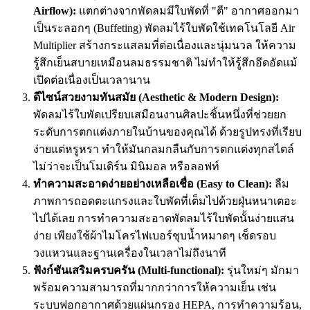
Airflow):
แตกต่างจากพัดลมมีใบพัดที่ "ตี" อากาศออกมา
เป็นระลอกๆ (Buffeting) พัดลมไร้ใบพัดใช้เทคโนโลยี Air
Multiplier สร้างกระแสลมที่ต่อเนื่องและนุ่มนวล ให้ความ
รู้สึกเย็นสบายเหมือนลมธรรมชาติ ไม่ทำให้รู้สึกอึดอัดแม้
เปิดต่อเนื่องเป็นเวลานาน
ดีไซน์สวยงามทันสมัย (Aesthetic & Modern Design):
พัดลมไร้ใบพัดเปรียบเสมือนงานศิลปะชิ้นหนึ่งที่ช่วยยก
ระดับการตกแต่งภายในบ้านของคุณได้ ด้วยรูปทรงที่เรียบ
ง่ายแต่หรูหรา ทำให้มันกลมกลืนกับการตกแต่งทุกสไตล์
ไม่ว่าจะเป็นโมเดิร์น มินิมอล หรือลอฟท์
ทำความสะอาดง่ายอย่างเหลือเชื่อ (Easy to Clean):
ลืม
ภาพการถอดตะแกรงและใบพัดที่เต็มไปด้วยฝุ่นหนาเตอะ
ไปได้เลย การทำความสะอาดพัดลมไร้ใบพัดนั้นง่ายแสน
ง่าย เพียงใช้ผ้าไมโครไฟเบอร์ชุบน้ำหมาดๆ เช็ดรอบ
วงแหวนและฐานเครื่องในเวลาไม่ถึงนาที
ฟังก์ชันเสริมครบครัน (Multi-functional):
รุ่นใหม่ๆ มักมา
พร้อมความสามารถที่มากกว่าการให้ความเย็น เช่น
ระบบฟอกอากาศด้วยแผ่นกรอง HEPA, การทำความร้อน,