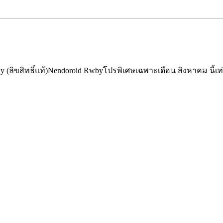
(ลิขสิทธิ์แท้)
Nendoroid Rwby
โปรพิเศษเฉพาะเดือน สิงหาคม นี้เท่