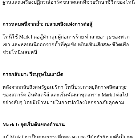
ฐานและเครื่องปฏิกรณ์อาร์คขนาดเล็กที่ช่วยรักษาชีวิตของโทนี่
การหลบหนีจากถ้ำ: เปลวเพลิงแห่งการต่อสู้
โทนี่ใช้ Mark I ต่อสู้ฝ่ากลุ่มผู้ก่อการร้าย ทำลายอาวุธของพวก
เขา และหลบหนีออกจากถ้ำที่คุมขัง หยินเซินเสียสละชีวิตเพื่อ
ช่วยโทนี่หลบหนี
การกลับมา: วีรบุรุษในเงามืด
หลังจากกลับถึงสหรัฐอเมริกา โทนี่ประกาศยุติการผลิตอาวุธ
ของสตาร์ค อินดัสตรีส์ และเริ่มพัฒนาชุดเกราะ Mark I ต่อไป
อย่างลับๆ โดยมีเป้าหมายในการปกป้องโลกจากภัยคุกคาม
Mark I: จุดเริ่มต้นของตำนาน
แม้ Mark I จะเป็นชุดเกราะที่เทอะทะและมีข้อจำกัด แต่ก็เป็นจุด