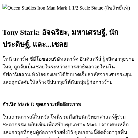
Tony Stark: อัจฉริยะ, มหาเศรษฐี, นัก
ประดิษฐ์, และ...เชลย
โทนี่ สตาร์ค ซีอีโอของบริษัทสตาร์ค อินดัสตรีส์ ผู้ผลิตอาวุธราย
ใหญ่ ถูกจับเป็นเชลยในระหว่างการสาธิตอาวุธใหม่ใน
อัฟกานิสถาน หัวใจของเขาได้รับบาดเจ็บสาหัสจากเศษกระสุน
และถูกบังคับให้สร้างขีปนาวุธให้กับกลุ่มผู้ก่อการร้าย
กำเนิด Mark I: ชุดเกราะเพื่ออิสรภาพ
ในสถานการณ์สิ้นหวัง โทนี่ร่วมมือกับนักวิทยาศาสตร์ผู้ร่วม
ชะตากรรม หยินเซิน เพื่อสร้างชุดเกราะ Mark I จากเศษเหล็ก
และอาวุธที่กลุ่มผู้ก่อการร้ายทิ้งไว้ ชุดเกราะนี้ติดตั้งอาวุธพื้น