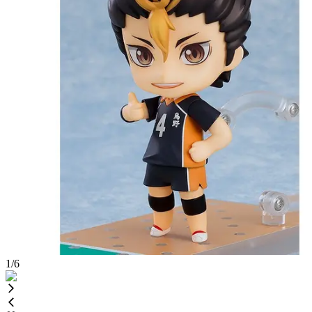
1
/
6