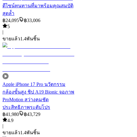
ดีไซน์ทนทานที่มาพร้อมคุณสมบัติ
สุดล้ำ
฿
24,095
฿
33,006
5
|
ขายแล้ว
1.4พัน
ชิ้น
Apple iPhone 17 Pro นวัตกรรม
กล้องขั้นสูง ชิป A19 Bionic จอภาพ
ProMotion สว่างคมชัด
ประสิทธิภาพระดับโปร
฿
41,980
฿
43,729
4.9
|
ขายแล้ว
1.4พัน
ชิ้น