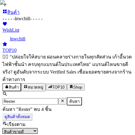
สินค้า
- - - - -
lnwchill
- - - - -
WishList
lnwchill
TOP10
💆‍♀️ "ปล่อยใจให้สบาย ผ่อนคลายร่างกายในทุกสัดส่วน เก้าอี้นวด
ไฟฟ้าชั้นนำ ครบทุกแบรนด์ในประเทศไทย" แบรนด์ไหนขายดี
จริง? ดูอันดับจากระบบ Verified Sales เชื่อมยอดขายตรงจากร้าน
ค้าทางการ
สินค้า
หมวดหมู่
TOP10
Shop
ค้นหา
ค้นหา
"
Rester
"
พบ
4
ชิ้น
ดูสินค้าทั้งหมด
เรียงตาม