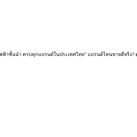
วดไฟฟ้าชั้นนำ ครบทุกแบรนด์ในประเทศไทย" แบรนด์ไหนขายดีจริง? ด