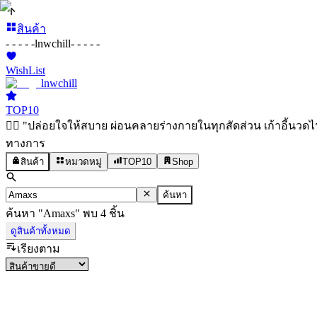
สินค้า
- - - - -
lnwchill
- - - - -
WishList
lnwchill
TOP10
💆‍♀️ "ปล่อยใจให้สบาย ผ่อนคลายร่างกายในทุกสัดส่วน เก้าอี้น
ทางการ
สินค้า
หมวดหมู่
TOP10
Shop
ค้นหา
ค้นหา
"
Amaxs
"
พบ
4
ชิ้น
ดูสินค้าทั้งหมด
เรียงตาม