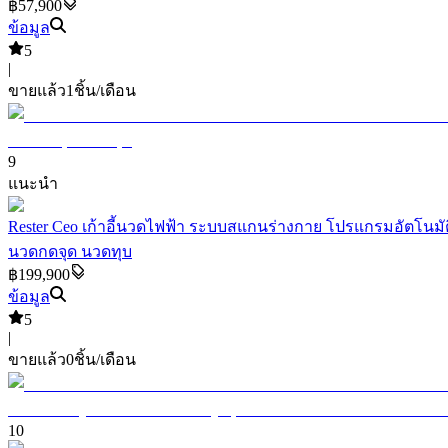
฿57,900
ข้อมูล
5
|
ขายแล้ว
1
ชิ้น/เดือน
9
แนะนำ
Rester Ceo เก้าอี้นวดไฟฟ้า ระบบสแกนร่างกาย โปรแกรมอัตโนมั
นวดกดจุด นวดทุบ
฿199,900
ข้อมูล
5
|
ขายแล้ว
0
ชิ้น/เดือน
10