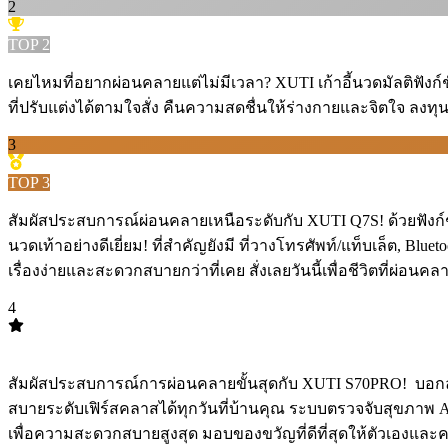
2
TOP
2
เคยไหมที่อยากผ่อนคลายแต่ไม่มีเวลา? XUTI เก้าอี้นวดมัลติฟังก
ที่ปรับแต่งได้ตามใจสั่ง คืนความสดชื่นให้ร่างกายและจิตใจ ลงทุนวั
3
TOP
3
สัมผัสประสบการณ์ผ่อนคลายเหนือระดับกับ XUTI Q7S! ด้วยฟังก์ชันค
นวดเท้าอย่างดีเยี่ยม! ที่สำคัญยังมี ที่วางโทรศัพท์/แท็บเล็ต, Blu
เรื่องง่ายและสะดวกสบายกว่าที่เคย สั่งเลยวันนี้เพื่อชีวิตที่ผ่อน
4
TOP
4
สัมผัสประสบการณ์การผ่อนคลายขั้นสุดกับ XUTI S70PRO! ️ บอกล
สบายระดับเฟิร์สคลาสได้ทุกวันที่บ้านคุณ ระบบตรวจจับสุขภาพ 
เพื่อความสะดวกสบายสูงสุด มอบของขวัญที่ดีที่สุดให้ตัวเองและคนที