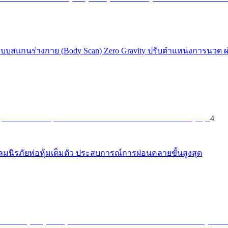
ะบบสแกนร่างกาย (Body Scan) Zero Gravity ปรับตำแหน่งการนวด ผ่
4
งลมนิรภัยห่อหุ้มเต็มตัว ประสบการณ์การผ่อนคลายขั้นสูงสุด