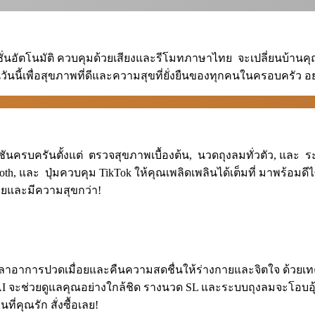
์ชั่นอัตโนมัติ ควบคุมด้วยเสียงและรีโมทภาษาไทย ️ จะเปลี่ยนบ้าน
นนี้เพื่อสุขภาพที่ดีและความสุขที่ยั่งยืนของทุกคนในครอบครัว อย่าร
รบครันตั้งแต่ ️ ตรวจสุขภาพเบื้องต้น, ️ นวดถุงลมทั่วตัว, และ ️ 
etooth, และ ️ ปุ่มควบคุม TikTok ให้คุณเพลิดเพลินได้เต็มที่ มาพร้อม
คลายและมีความสุขกว่า!
าอาการปวดเมื่อยและคืนความสดชื่นให้ร่างกายและจิตใจ ด้วยเทคโ
AI จะช่วยดูแลคุณอย่างใกล้ชิด รางนวด SL และระบบถุงลมจะโอบอุ้
่คุณรัก สั่งซื้อเลย!