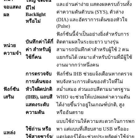
ใหญ่ ชัดเจน
และอ่านค่าง่าย แสดงผลครบถ้วนทั้ง
จอแสดง
มีไฟ
ค่าความดันตัวบน (SYS), ตัวล่าง
Backlight
ผล
(DIA) และอัตราการเต้นของหัวใจ
หรือไม่
(Pulse)
ฟังก์ชันนี้จำเป็นอย่างยิ่งสำหรับการ
บันทึกค่าได้กี่
ติดตามผลในระยะยาว บางรุ่น
หน่วย
ค่า สำหรับผู้
สามารถบันทึกค่าสำหรับผู้ใช้ 2 คน
ความจำ
ใช้กี่คน
แยกกันได้ เหมาะสำหรับบ้านที่มีผู้ใช้
งานมากกว่าหนึ่งคน
การตรวจจับ
ฟังก์ชัน IHB ช่วยแจ้งเตือนหากตรวจ
การเต้นของ
พบจังหวะการเต้นของหัวใจที่ไม่
ฟังก์ชัน
หัวใจผิดปกติ
สม่ำเสมอ ส่วนแถบสีตามมาตรฐาน
เสริม
(IHB), แถบสี
WHO จะช่วยให้แปลผลค่าความดัน
แสดงระดับ
ได้ง่ายขึ้นว่าอยู่ในเกณฑ์ปกติ, สูง
ความดัน
หรืออันตราย
แบบใช้ถ่านให้ความสะดวกในการพก
ใช้ถ่าน หรือ
พา แต่แบบที่เสียบสาย USB หรืออะ
แหล่ง
ใช้สายชาร์จ/
แดปเตอร์ได้จะช่วยประหยัดค่าใช้จ่าย