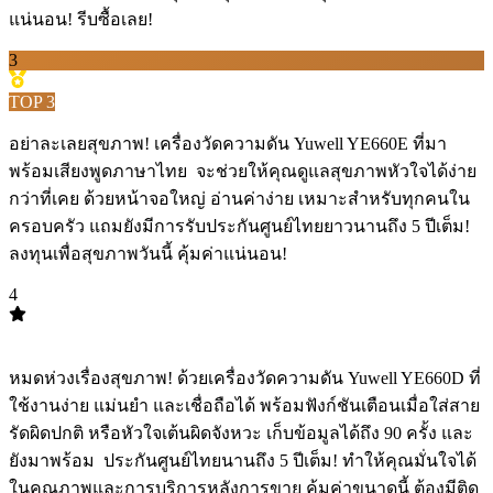
แน่นอน! รีบซื้อเลย!
3
TOP
3
อย่าละเลยสุขภาพ! เครื่องวัดความดัน Yuwell YE660E ที่มา
พร้อมเสียงพูดภาษาไทย ️ จะช่วยให้คุณดูแลสุขภาพหัวใจได้ง่าย
กว่าที่เคย ด้วยหน้าจอใหญ่ อ่านค่าง่าย เหมาะสำหรับทุกคนใน
ครอบครัว แถมยังมีการรับประกันศูนย์ไทยยาวนานถึง 5 ปีเต็ม!
ลงทุนเพื่อสุขภาพวันนี้ คุ้มค่าแน่นอน!
4
TOP
4
หมดห่วงเรื่องสุขภาพ! ด้วยเครื่องวัดความดัน Yuwell YE660D ที่
ใช้งานง่าย แม่นยำ และเชื่อถือได้ พร้อมฟังก์ชันเตือนเมื่อใส่สาย
รัดผิดปกติ หรือหัวใจเต้นผิดจังหวะ เก็บข้อมูลได้ถึง 90 ครั้ง และ
ยังมาพร้อม ️ ประกันศูนย์ไทยนานถึง 5 ปีเต็ม! ทำให้คุณมั่นใจได้
ในคุณภาพและการบริการหลังการขาย คุ้มค่าขนาดนี้ ต้องมีติด