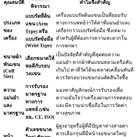
คุณสมบัติ
ทำไมจึงสำคัญ
พิจารณา
เครื่องแบบรัดต้นแขนเป็นที่ยอมรับ
แบบรัดที่ต้น
ประเภท
ทางการแพทย์ว่าให้ค่าที่แม่นยำและ
แขน (Arm
ของ
เสถียรกว่าแบบรัดข้อมือ ซึ่งเหมาะ
Type) หรือ
เครื่อง
สำหรับผู้ที่ต้องการความสะดวกใน
แบบรัดข้อมือ
(Wrist Type)
การพกพา
เป็นปัจจัยที่สำคัญที่สุดต่อความ
ขนาดผ้า
เลือกขนาดให้
แม่นยำ หากผ้าพันแขนหลวมหรือคับ
พันแขน
พอดีกับรอบ
เกินไป ค่าที่วัดได้จะคลาดเคลื่อนทันที
(Cuff
วงแขน
Size)
ควรวัดรอบวงแขนก่อนตัดสินใจซื้อ
การรับรอง
ความ
มองหาสัญลักษณ์การรับรองเพื่อ
มาตรฐาน
แม่นยำ
ความมั่นใจว่าเครื่องผ่านการทดสอบ
ทางการ
และ
และมีความน่าเชื่อถือในการวัดค่า
แพทย์ (เช่น
มาตรฐาน
ทางสุขภาพ
อย., CE, ISO)
ผู้สูงอายุหรือผู้ที่มีปัญหาทางสายตา
ตัวเลขขนาด
ควรเลือกรุ่นที่มีหน้าจอขนาดใหญ่
หน้า