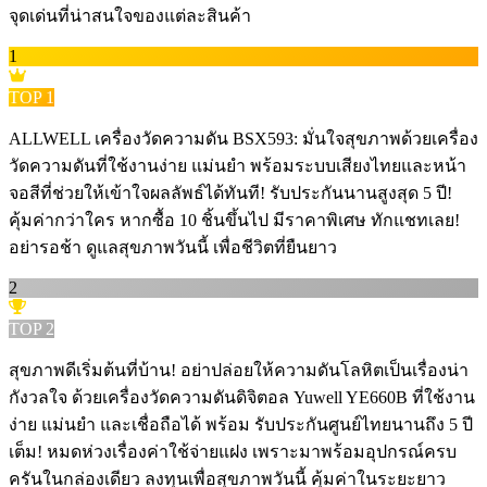
จุดเด่นที่น่าสนใจของแต่ละสินค้า
1
TOP
1
ALLWELL เครื่องวัดความดัน BSX593: มั่นใจสุขภาพด้วยเครื่อง
วัดความดันที่ใช้งานง่าย แม่นยำ พร้อมระบบเสียงไทยและหน้า
จอสีที่ช่วยให้เข้าใจผลลัพธ์ได้ทันที! รับประกันนานสูงสุด 5 ปี!
คุ้มค่ากว่าใคร หากซื้อ 10 ชิ้นขึ้นไป มีราคาพิเศษ ทักแชทเลย!
อย่ารอช้า ดูแลสุขภาพวันนี้ เพื่อชีวิตที่ยืนยาว
2
TOP
2
สุขภาพดีเริ่มต้นที่บ้าน! อย่าปล่อยให้ความดันโลหิตเป็นเรื่องน่า
กังวลใจ ด้วยเครื่องวัดความดันดิจิตอล Yuwell YE660B ที่ใช้งาน
ง่าย แม่นยำ และเชื่อถือได้ พร้อม รับประกันศูนย์ไทยนานถึง 5 ปี
เต็ม! หมดห่วงเรื่องค่าใช้จ่ายแฝง เพราะมาพร้อมอุปกรณ์ครบ
ครันในกล่องเดียว ลงทุนเพื่อสุขภาพวันนี้ คุ้มค่าในระยะยาว