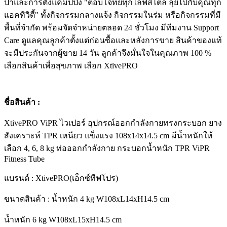
ป่าและการตั้งแคมป์ปิ้ง "ตอบโจทย์ทุกไลฟ์สไตล์ ลุยไปกับคุณทุก
แอคทิวิตี้" ทั้งกิจกรรมกลางแจ้ง กิจกรรมในร่ม หรือกิจกรรมที่มี
พื้นที่จำกัด พร้อมจัดจำหน่ายตลอด 24 ชั่วโมง มีทีมงาน Support
Care ดูแลคุณลูกค้าตั้งแต่ก่อนซื้อและหลังการขาย สินค้าของแท้
จะมีประกันจากผู้ขาย 14 วัน ลูกค้าจึงมั่นใจในคุณภาพ 100 %
เลือกสินค้าเพื่อสุขภาพ เลือก XtivePRO
ชื่อสินค้า :
XtivePRO ViPR ไวเปอร์ อุปกรณ์ออกกำลังกายทรงกระบอก ยาง
สังเคราะห์ TPR เหนียว แข็งแรง 108x14x14.5 cm มีน้ำหนักให้
เลือก 4, 6, 8 kg ท่อออกกำลังกาย กระบอกน้ำหนัก TPR ViPR
Fitness Tube
แบรนด์ : XtivePRO(เอ็กซ์ทีฟโปร)
ขนาดสินค้า : น้ำหนัก 4 kg W108xL14xH14.5 cm
น้ำหนัก 6 kg W108xL15xH14.5 cm