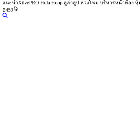
แนะนำ
XtivePRO Hula Hoop ฮูล่าฮูป ห่วงโฟม บริหารหน้าท้อง ห
฿459