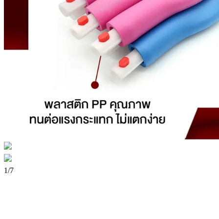
1
/
7