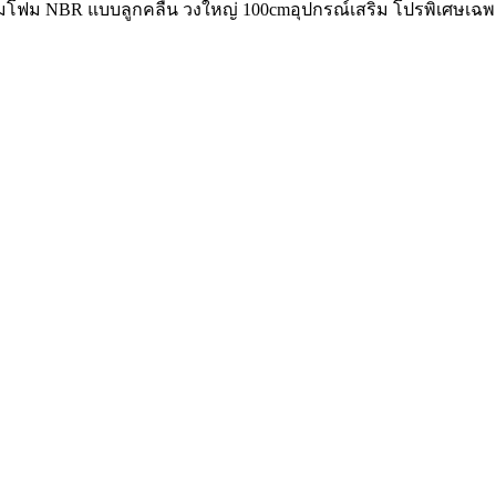
ุ้มโฟม NBR แบบลูกคลื่น วงใหญ่ 100cm
อุปกรณ์เสริม
โปรพิเศษเฉพา