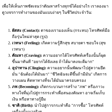
เพื่อให้เห็นภาพชัดเจนว่าตัณหาสร้างทุกข์ได้อย่างไร เราลองมา
ดูวงจรการทำงานของมันแบบง่ายๆ ในชีวิตประจำวัน:
ผัสสะ (Contact):
ตาของเรามองเห็น (กระทบ) โทรศัพท์มือ
ถือรุ่นใหม่ล่าสุด (รูป)
เวทนา (Feeling):
เกิดความรู้สึกสุข สบายตา ชอบใจ (สุข
เวทนา)
ตัณหา (Craving):
ความอยากได้โทรศัพท์เครื่องนั้นก็ผุด
ขึ้นมาทันที "อยากได้จังเลย ถ้าได้มาคงจะดีมาก"
อุปาทาน (Clinging):
ความอยากนั้นพัฒนาไปสู่ความยึด
มั่น "ฉันต้องได้มันมา" "ชีวิตฉันจะดีขึ้นถ้ามีมัน" เกิดการ
วางแผน คิดหาทางที่จะได้มันมาครอบครอง
ภพ (Becoming):
เกิดกระบวนการสร้าง "ภพ" หรือภาวะ
ทางใจที่มุ่งไปสู่การกระทำเพื่อสนองตัณหา อาจเริ่มเก็บ
เงิน หรือหาทางกู้ยืม
ชาติ (Birth):
นำไปสู่การกระทำคือ "การซื้อ" โทรศัพท์
เครื่องนั้นมาจริงๆ