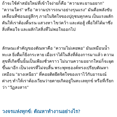
ถ้าจะใช้คำสมัยใหม่ที่เข้าใจง่ายก็คือ "ความทะยานอยาก"
"ความใคร่" หรือ "ความปรารถนาอย่างรุนแรง" มันคือพลังขับ
เคลื่อนที่ซ่อนอยู่ลึกๆ ภายในจิตใจของปุถุชนทุกคน เป็นแรงผลัก
ดันให้เราต้องดิ้นรน แสวงหา ไขว่คว้า และต่อสู้ เพื่อให้ได้มาซึ่ง
สิ่งที่พอใจ และผลักไสสิ่งที่ไม่พอใจออกไป
ลักษณะสำคัญของตัณหาคือ "ความไม่เคยพอ" มันเหมือนน้ำ
ทะเล ยิ่งดื่มก็ยิ่งกระหาย เมื่อเราได้ในสิ่งที่ต้องการมาแล้ว ความ
สุขที่เกิดขึ้นนั้นเป็นเพียงชั่วคราว ไม่นานความอยากใหม่ก็จะผุด
ขึ้นมาอีก เป็นวงจรที่ไม่จบสิ้น พระพุทธองค์ทรงเปรียบตัณหา
เหมือน "ยางเหนียว" ที่คอยติดยึดจิตใจของเราไว้กับอารมณ์
ต่างๆ ทำให้เราต้องเวียนว่ายตายเกิดอยู่ในทะเลทุกข์ หรือที่เรียก
ว่า "วัฏสงสาร"
วงจรแห่งทุกข์: ตัณหาทำงานอย่างไร?