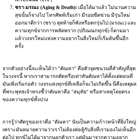
ชรา-มรณะ (Aging & Death):
เมื่อได้มาแล้ว ไม่นานความ
สุขนั้นก็จางไป โทรศัพท์เริ่มเก่า มีรอยขีดข่วน มีรุ่นใหม่
ออกมาดีกว่า (ชรา) สุดท้ายก็พังหรือตกรุ่นไป (มรณะ) และ
ความทุกข์จากการพลัดพราก (ปกิณณกทุกข์) ก็ตามมา
แล้ววงจรใหม่แห่งความอยากในสิ่งใหม่ก็เริ่มต้นขึ้นอีก
ครั้ง
จากตัวอย่างนี้จะเห็นได้ว่า "ตัณหา" คือตัวจุดชนวนที่สำคัญที่สุด
ในวงจรนี้ หากเราสามารถตัดหรือเท่าทันตัณหาได้ตั้งแต่ตอนที่
มันเพิ่งเริ่มก่อตัว วงจรแห่งทุกข์ที่เหลือก็จะไม่เกิดขึ้น นี่คือเหตุผล
ที่พระพุทธเจ้าทรงชี้ว่าตัณหาคือ "สมุทัย" หรือสาเหตุโดยตรง
ของความทุกข์ทั้งปวง
การรู้ว่าศัตรูของเราคือ "ตัณหา" นับเป็นความก้าวหน้าที่ยิ่งใหญ่
เพราะมันหมายความว่าเราไม่ต้องต่อสู้กับสิ่งที่เรามองไม่เห็นอีก
ต่อไป ทุกข์ไม่ได้มาจากนอกตัวเรา แต่มันมาจากความอยาก