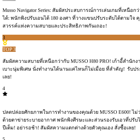
Musso Navigator Series: สัมผัสประสบการณ์การเล่นเกมที่เหนือกว่าด
ได้: พนักพิงปรับเอนได้ 180 องศา ที่วางแขนปรับระดับได้ตามใจ ค
สวรรค์แห่งความสบายและประสิทธิภาพกันเถอะ!
3
TOP
3
สัมผัสความสบายที่เหนือกว่ากับ MUSSO H80 PRO! เก้าอี้สำนั
เบาะนุ่มพิเศษ นั่งทำงานได้นานแค่ไหนก็ไม่เมื่อย ที่สำคัญ! ️ รับ
เลย!
4
TOP
4
ปลดปล่อยศักยภาพในการทำงานของคุณด้วย MUSSO E600! ไม่ว่าจ
ด้วยตาข่ายระบายอากาศ พนักพิงศีรษะและส่วนรองรับเอวที่ปรับได้
ปีเต็ม! อย่ารอช้า! สัมผัสความแตกต่างด้วยตัวคุณเอง สั่งซื้อเลย!
5