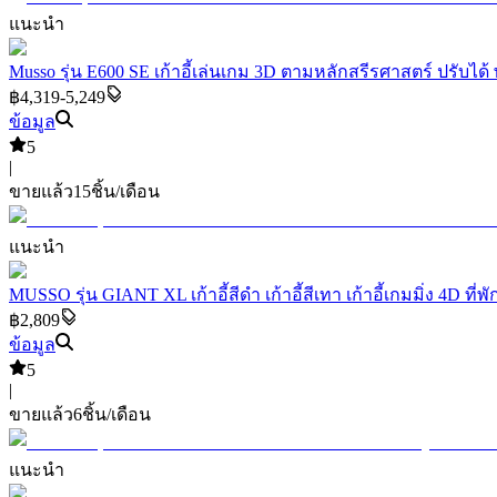
แนะนำ
Musso รุ่น E600 SE เก้าอี้เล่นเกม 3D ตามหลักสรีรศาสตร์ ปรับได้ 
฿4,319-5,249
ข้อมูล
5
|
ขายแล้ว
15
ชิ้น/เดือน
แนะนำ
MUSSO รุ่น GIANT XL เก้าอี้สีดำ เก้าอี้สีเทา เก้าอี้เกมมิ่ง 4D ท
฿2,809
ข้อมูล
5
|
ขายแล้ว
6
ชิ้น/เดือน
แนะนำ