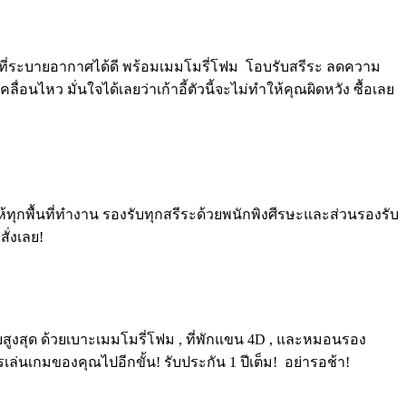
าที่ระบายอากาศได้ดี พร้อมเมมโมรี่โฟม ️ โอบรับสรีระ ลดความ
อนไหว มั่นใจได้เลยว่าเก้าอี้ตัวนี้จะไม่ทำให้คุณผิดหวัง ซื้อเลย
้ทุกพื้นที่ทำงาน รองรับทุกสรีระด้วยพนักพิงศีรษะและส่วนรองรับ
ั่งเลย!
สูงสุด ด้วยเบาะเมมโมรี่โฟม ️, ที่พักแขน 4D , และหมอนรอง
นเกมของคุณไปอีกขั้น! รับประกัน 1 ปีเต็ม! ️ อย่ารอช้า!