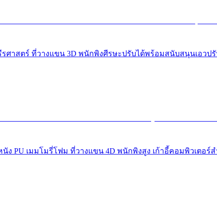
ักสรีรศาสตร์ ที่วางแขน 3D พนักพิงศีรษะปรับได้พร้อมสนับสนุนเอวปร
เมี่ยมหนัง PU เมมโมรี่โฟม ที่วางแขน 4D พนักพิงสูง เก้าอี้คอมพิว