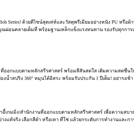
eries! ด้วยดีไซน์สุดเท่ห์และวัสดุพรีเมียมอย่างหนัง PU หรือผ้
้คุณผ่อนคลายเต็มที่ พร้อมฐานเหล็กแข็งแรงทนทาน รองรับทุกการเคลื่
mic ที่ออกแบบตามหลักสรีรศาสตร์ พร้อมสีสันสดใส เติมความสดชื่นให
น้ำสปริง 360° หมุนได้อิสระ พร้อมรับประกัน 1 ปีเต็ม! อย่ารอช้า ส
าอี้เกมมิ่ง/สำนักงานที่ออกแบบตามหลักสรีรศาสตร์ เพื่อความสบาย
้จริง เลือกสีดำ️ หรือเทา️ ที่ใช่ แล้วยกระดับการทำงานและการเล่