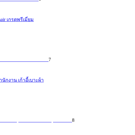
air เกรดพรีเมี่ยม
7
านักงาน เก้าอี้เบาะผ้า
8