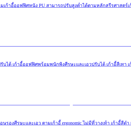
่นเกมเก้าอี้ออฟฟิศหนัง PU สามารถปรับสูงต่ำได้ตามหลักสรีรศาสตร์เก้า
บได้ เก้าอี้ออฟฟิศพร้อมพนักพิงศีรษะและเอวปรับได้ เก้าอี้สีเทา เก้
นรองศีรษะและเอว ตามเก้าอี้ ergonomic ไม่มีที่วางเท้า เก้าอี้สีดำ เก้