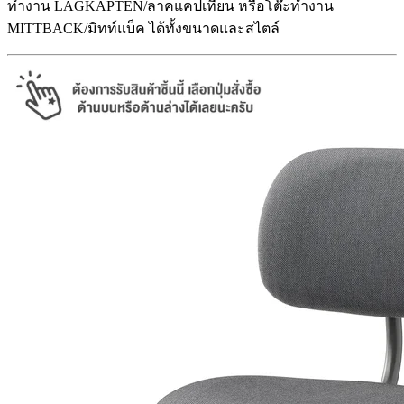
ทำงาน LAGKAPTEN/ลาคแคปเทียน หรือโต๊ะทำงาน
MITTBACK/มิทท์แบ็ค ได้ทั้งขนาดและสไตล์