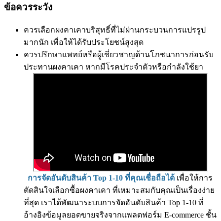
ข้อควรระวัง
ควรเลือกผงคาเคาบริสุทธิ์ที่ไม่ผ่านกระบวนการแปรรูป
มากนัก เพื่อให้ได้รับประโยชน์สูงสุด
ควรปรึกษาแพทย์หรือผู้เชี่ยวชาญด้านโภชนาการก่อนรับ
ประทานผงคาเคา หากมีโรคประจำตัวหรือกำลังใช้ยา
การจัดอันดับสินค้า Top 1-10 ที่คุณเชื่อถือได้
เพื่อให้การ
ตัดสินใจเลือกซื้อผงคาเคา ที่เหมาะสมกับคุณเป็นเรื่องง่าย
ที่สุด เราได้พัฒนาระบบการจัดอันดับสินค้า Top 1-10 ที่
อ้างอิงข้อมูลยอดขายจริงจากแพลตฟอร์ม E-commerce ชั้น