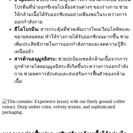
โปรตีนที่นำออกซิเจนไปเลี้ยงส่วนต่างๆ ของร่างกาย ช่วย
ให้กล้ามเนื้อได้รับออกซิเจนอย่างเพียงพอในระหว่างการ
ออกกำลังกาย
ธีโอโบรมีน:
สารกระตุ้นที่ช่วยเพิ่มการไหลเวียนโลหิตและ
ขยายหลอดลม ทำให้ร่างกายได้รับออกซิเจนมากขึ้น ช่วย
เพิ่มประสิทธิภาพในการออกกำลังกายและลดความรู้สึก
เหนื่อยล้า
สารต้านอนุมูลอิสระ:
ช่วยปกป้องเซลล์กล้ามเนื้อจากการ
ถูกทำลายโดยอนุมูลอิสระที่เกิดขึ้นระหว่างการออกกำลัง
กาย ช่วยลดการอักเสบและส่งเสริมการฟื้นตัวของกล้าม
เนื้อ