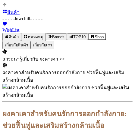
สินค้า
- - - - -
lnwchill
- - - - -
WishList
สินค้า
หมวดหมู่
Brands
TOP10
Shop
เกี่ยวกับสินค้า
เกี่ยวกับเรา
สาระน่ารู้เกี่ยวกับ ผงคาเคา >>
ผงคาเคาสำหรับคนรักการออกกำลังกาย ช่วยฟื้นฟูและเสริม
สร้างกล้ามเนื้อ
ผงคาเคาสำหรับคนรักการออกกำลังกาย:
ช่วยฟื้นฟูและเสริมสร้างกล้ามเนื้อ