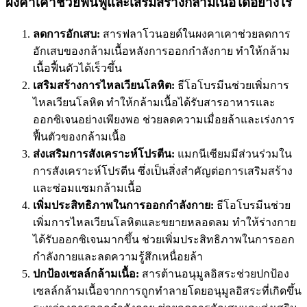
ผงคาเคาช่วยฟื้นฟูและเสริมสร้างกล้ามเนื้อได้อย่างไร
ลดการอักเสบ:
สารฟลาโวนอยด์ในผงคาเคาช่วยลดการ
อักเสบของกล้ามเนื้อหลังการออกกำลังกาย ทำให้กล้าม
เนื้อฟื้นตัวได้เร็วขึ้น
เสริมสร้างการไหลเวียนโลหิต:
ธีโอโบรมีนช่วยเพิ่มการ
ไหลเวียนโลหิต ทำให้กล้ามเนื้อได้รับสารอาหารและ
ออกซิเจนอย่างเพียงพอ ช่วยลดความเมื่อยล้าและเร่งการ
ฟื้นตัวของกล้ามเนื้อ
ส่งเสริมการสังเคราะห์โปรตีน:
แมกนีเซียมมีส่วนร่วมใน
การสังเคราะห์โปรตีน ซึ่งเป็นสิ่งสำคัญต่อการเสริมสร้าง
และซ่อมแซมกล้ามเนื้อ
เพิ่มประสิทธิภาพในการออกกำลังกาย:
ธีโอโบรมีนช่วย
เพิ่มการไหลเวียนโลหิตและขยายหลอดลม ทำให้ร่างกาย
ได้รับออกซิเจนมากขึ้น ช่วยเพิ่มประสิทธิภาพในการออก
กำลังกายและลดความรู้สึกเหนื่อยล้า
ปกป้องเซลล์กล้ามเนื้อ:
สารต้านอนุมูลอิสระช่วยปกป้อง
เซลล์กล้ามเนื้อจากการถูกทำลายโดยอนุมูลอิสระที่เกิดขึ้น