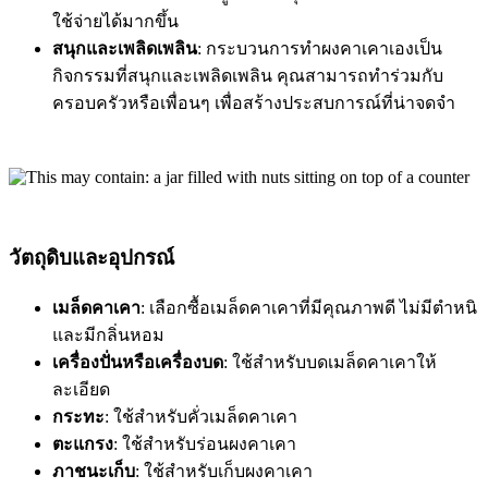
ใช้จ่ายได้มากขึ้น
สนุกและเพลิดเพลิน
: กระบวนการทำผงคาเคาเองเป็น
กิจกรรมที่สนุกและเพลิดเพลิน คุณสามารถทำร่วมกับ
ครอบครัวหรือเพื่อนๆ เพื่อสร้างประสบการณ์ที่น่าจดจำ
วัตถุดิบและอุปกรณ์
เมล็ดคาเคา
: เลือกซื้อเมล็ดคาเคาที่มีคุณภาพดี ไม่มีตำหนิ
และมีกลิ่นหอม
เครื่องปั่นหรือเครื่องบด
: ใช้สำหรับบดเมล็ดคาเคาให้
ละเอียด
กระทะ
: ใช้สำหรับคั่วเมล็ดคาเคา
ตะแกรง
: ใช้สำหรับร่อนผงคาเคา
ภาชนะเก็บ
: ใช้สำหรับเก็บผงคาเคา