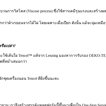
บวนการวิสโคส (Viscose process) ซึ่งใช้สารเคมีรุนแรงและสร้างผล
าผ้าเรยอนจากไม้ไผ่ โดยเฉพาะเมื่อเปียก ดังนั้น แม้จะนุ่มเหมือน
รือเปล่า?
ได้และใช้เส้นใย Tencel™ แท้จาก Lenzing มองหาการรับรอง OEKO-T
าพที่สม่ำเสมอกว่า
ชุดเครื่องนอน Tencel ดียิ่งขึ้นนะคะ
ราจึงสร้างสรรค์แพลตฟอร์มนี้ขึ้นมาเพื่อเป็น One-Stop Service สำ