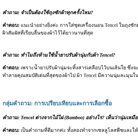
คำถาม: จำเป็นต้องใช้ถุงซักผ้าทุกครั้งไหม?
คำตอบ:
แนะนำอย่างยิ่งค่ะ การใส่ชุดเครื่องนอน Tencel ในถุงซักผ้าก
ผิวสัมผัสที่เรียบลื่นของผ้าไว้ได้ยาวนานที่สุด
คำถาม: ทำไมถึงห้ามใช้น้ำยาปรับผ้านุ่มกับผ้า Tencel?
คำตอบ:
เพราะน้ำยาปรับผ้านุ่มจะทิ้งสารเคลือบไว้บนเส้นใย ซ
ทำลายคุณสมบัติเด่นที่สุดของผ้าไป ผ้า Tencel มีความนุ่มละมุนในตั
กลุ่มคำถาม: การเปรียบเทียบและการเลือกซื้อ
คำถาม: Tencel ต่างจากไม้ไผ่ (Bamboo) อย่างไร? เห็นว่านุ่มเหมื
คำตอบ:
เป็นคำถามที่ดีมากค่ะ ทั้งสองทำจากเซลลูโลสพืชและให้ค