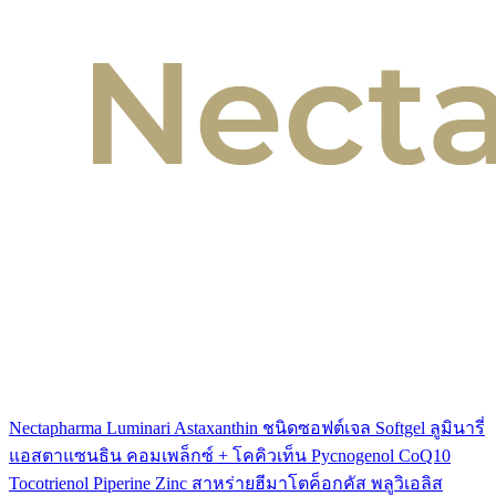
Nectapharma Luminari Astaxanthin ชนิดซอฟต์เจล Softgel ลูมินารี่
แอสตาแซนธิน คอมเพล็กซ์ + โคคิวเท็น Pycnogenol CoQ10
Tocotrienol Piperine Zinc สาหร่ายฮีมาโตค็อกคัส พลูวิเอลิส