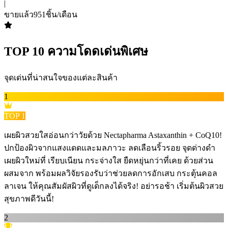
|
ขายแล้ว
951
ชิ้น/เดือน
TOP
10
ความโดดเด่นพิเศษ
จุดเด่นที่น่าสนใจของแต่ละสินค้า
1
TOP
1
เผยผิวสวยใสอ่อนกว่าวัยด้วย Nectapharma Astaxanthin + CoQ10! ️
ปกป้องผิวจากแสงแดดและมลภาวะ ลดเลือนริ้วรอย จุดด่างดำ
เผยผิวใหม่ที่ เรียบเนียน กระจ่างใส ยืดหยุ่นกว่าที่เคย ด้วยส่วน
ผสมจาก พร้อมผลวิจัยรองรับว่าช่วยลดการอักเสบ กระตุ้นคอล
ลาเจน ให้คุณสัมผัสผิวที่ดูเด็กลงได้จริง! อย่ารอช้า เริ่มต้นผิวสวย
สุขภาพดีวันนี้!
2