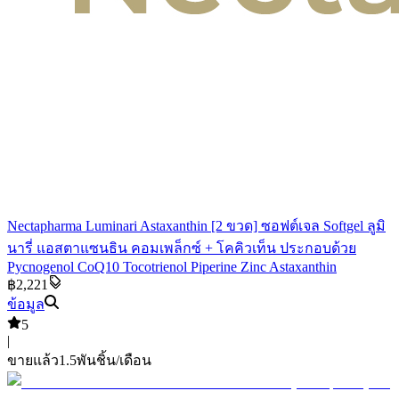
Nectapharma Luminari Astaxanthin [2 ขวด] ซอฟต์เจล Softgel ลูมิ
นารี่ แอสตาแซนธิน คอมเพล็กซ์ + โคคิวเท็น ประกอบด้วย
Pycnogenol CoQ10 Tocotrienol Piperine Zinc Astaxanthin
฿2,221
ข้อมูล
5
|
ขายแล้ว
1.5พัน
ชิ้น/เดือน