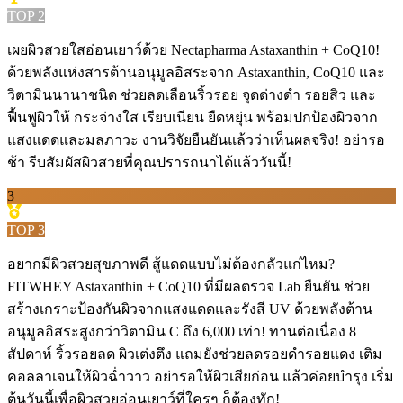
TOP
2
เผยผิวสวยใสอ่อนเยาว์ด้วย Nectapharma Astaxanthin + CoQ10!
ด้วยพลังแห่งสารต้านอนุมูลอิสระจาก Astaxanthin, CoQ10 และ
วิตามินนานาชนิด ช่วยลดเลือนริ้วรอย จุดด่างดำ รอยสิว และ
ฟื้นฟูผิวให้ กระจ่างใส เรียบเนียน ยืดหยุ่น พร้อมปกป้องผิวจาก
แสงแดดและมลภาวะ งานวิจัยยืนยันแล้วว่าเห็นผลจริง! อย่ารอ
ช้า รีบสัมผัสผิวสวยที่คุณปรารถนาได้แล้ววันนี้!
3
TOP
3
อยากมีผิวสวยสุขภาพดี สู้แดดแบบไม่ต้องกลัวแก่ไหม?
FITWHEY Astaxanthin + CoQ10 ที่มีผลตรวจ Lab ยืนยัน ช่วย
สร้างเกราะป้องกันผิวจากแสงแดดและรังสี UV ด้วยพลังต้าน
อนุมูลอิสระสูงกว่าวิตามิน C ถึง 6,000 เท่า! ทานต่อเนื่อง 8
สัปดาห์ ริ้วรอยลด ผิวเต่งตึง แถมยังช่วยลดรอยดำรอยแดง เติม
คอลลาเจนให้ผิวฉ่ำวาว อย่ารอให้ผิวเสียก่อน แล้วค่อยบำรุง เริ่ม
ต้นวันนี้เพื่อผิวสวยอ่อนเยาว์ที่ใครๆ ก็ต้องทัก!