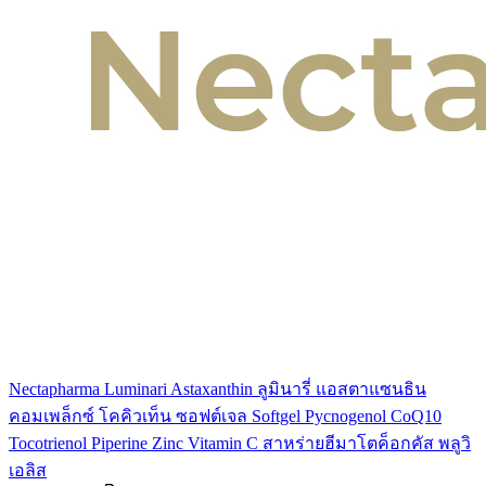
Nectapharma Luminari Astaxanthin ลูมินารี่ แอสตาแซนธิน
คอมเพล็กซ์ โคคิวเท็น ซอฟต์เจล Softgel Pycnogenol CoQ10
Tocotrienol Piperine Zinc Vitamin C สาหร่ายฮีมาโตค็อกคัส พลูวิ
เอลิส