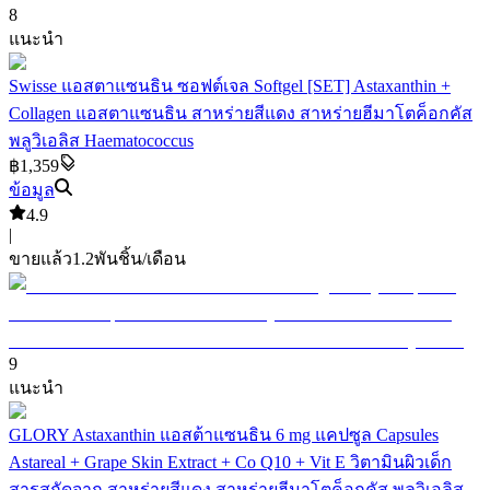
8
แนะนำ
Swisse แอสตาแซนธิน ซอฟต์เจล Softgel [SET] Astaxanthin +
Collagen แอสตาแซนธิน สาหร่ายสีแดง สาหร่ายฮีมาโตค็อกคัส
พลูวิเอลิส Haematococcus
฿1,359
ข้อมูล
4.9
|
ขายแล้ว
1.2พัน
ชิ้น/เดือน
9
แนะนำ
GLORY Astaxanthin แอสต้าแซนธิน 6 mg แคปซูล Capsules
Astareal + Grape Skin Extract + Co Q10 + Vit E วิตามินผิวเด็ก
สารสกัดจาก สาหร่ายสีแดง สาหร่ายฮีมาโตค็อกคัส พลูวิเอลิส