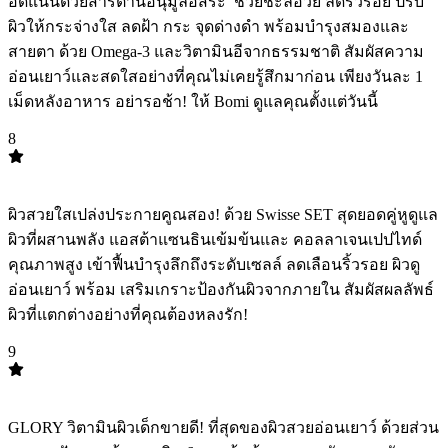
อัดแน่นด้วยสารต้านอนุมูลอิสระ ️ ช่วยชะลอวัย ลดริ้วรอย ปรับ
ผิวให้กระจ่างใส ลดฝ้า กระ จุดด่างดำ พร้อมบำรุงสมองและ
สายตา ด้วย Omega-3 และวิตามินอีจากธรรมชาติ สัมผัสความ
อ่อนเยาว์และสดใสอย่างที่คุณไม่เคยรู้สึกมาก่อน เพียงวันละ 1
เม็ดหลังอาหาร อย่ารอช้า! ให้ Bomi ดูแลคุณตั้งแต่วันนี้
8
TOP
8
ผิวสวยใสเปล่งประกายคูณสอง! ด้วย Swisse SET สุดยอดคู่หูดูแล
ผิวที่ผสานพลัง แอสต้าแซนธินเข้มข้นและ คอลลาเจนเปปไทด์
คุณภาพสูง เข้าฟื้นบำรุงลึกถึงระดับเซลล์ ลดเลือนริ้วรอย ผิวดู
อ่อนเยาว์ พร้อม เสริมเกราะป้องกันผิวจากภายใน สัมผัสผลลัพธ์
ผิวที่แตกต่างอย่างที่คุณต้องหลงรัก!
9
TOP
9
GLORY วิตามินผิวเด็กขายดี! ที่สุดของผิวสวยอ่อนเยาว์ ด้วยส่วน