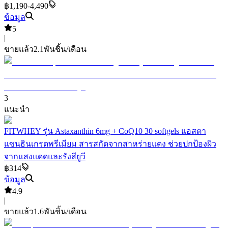
฿1,190-4,490
ข้อมูล
5
|
ขายแล้ว
2.1พัน
ชิ้น/เดือน
3
แนะนำ
FITWHEY รุ่น Astaxanthin 6mg + CoQ10 30 softgels แอสตา
แซนธินเกรดพรีเมียม สารสกัดจากสาหร่ายแดง ช่วยปกป้องผิว
จากแสงแดดและรังสียูวี
฿314
ข้อมูล
4.9
|
ขายแล้ว
1.6พัน
ชิ้น/เดือน