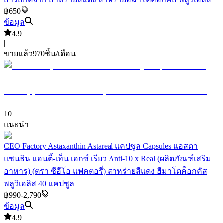
฿650
ข้อมูล
4.9
|
ขายแล้ว
970
ชิ้น/เดือน
10
แนะนำ
CEO Factory Astaxanthin Astareal แคปซูล Capsules แอสตา
แซนธิน แอนตี้-เท็น เอกซ์ เรียว Anti-10 x Real (ผลิตภัณฑ์เสริม
อาหาร) (ตรา ซีอีโอ แฟคตอรี่) สาหร่ายสีแดง ฮีมาโตค็อกคัส
พลูวิเอลิส 40 แคปซูล
฿990-2,790
ข้อมูล
4.9