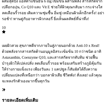
ผสมสุดปัง แอสต้าแซนธิน 6 mg เข้มข้น ผสานพลัง สารสกัดจาก
เปลือกองุ่น, Co Q10 และ Vit E ช่วยให้ผิวคุณกลับมา กระจ่างใส
ลดเลือนริ้วรอย เติมความชุ่มชื้น อิ่มฟู เหมือนผิวเด็กอีกครั้ง! อย่า
รอช้า! ทานคู่กับอาหารผิวกลอรี่ ยิ่งเห็นผลลัพธ์ที่น่าทึ่ง!
10
TOP
10
เผยผิวสวย สุขภาพดีจากภายในสู่ภายนอกด้วย Anti-10 x Real! ️
ด้วยพลังจากสารสกัดต้านอนุมูลอิสระเข้มข้น 10 กว่าชนิด อาทิ
Astaxanthin, Coenzyme Q10, และสารสกัดจากทับทิม ช่วยฟื้น
บำรุงผิวให้เปล่งปลั่ง ลดเลือนริ้วรอย พร้อมเสริมสร้างภูมิคุ้มกัน
ให้ร่างกายแข็งแรง เพียงวันละ 1 แคปซูล ก็สัมผัสได้ถึงความ
เปลี่ยนแปลงที่เหนือกว่า บอกลาผิวเสีย ชีวิตพัง! สั่งเลย! แล้วคุณ
จะหลงรักตัวเองมากขึ้นทุกวัน
รายละเอียดเพิ่มเติม