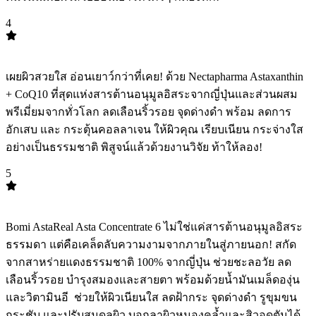
4
TOP
4
เผยผิวสวยใส อ่อนเยาว์กว่าที่เคย! ด้วย Nectapharma Astaxanthin
+ CoQ10 ที่สุดแห่งสารต้านอนุมูลอิสระจากญี่ปุ่นและส่วนผสม
พรีเมี่ยมจากทั่วโลก ลดเลือนริ้วรอย จุดด่างดำ พร้อม ลดการ
อักเสบ และ กระตุ้นคอลลาเจน ให้ผิวคุณ เรียบเนียน กระจ่างใส
อย่างเป็นธรรมชาติ พิสูจน์แล้วด้วยงานวิจัย ท้าให้ลอง!
5
TOP
5
Bomi AstaReal Asta Concentrate 6 ไม่ใช่แค่สารต้านอนุมูลอิสระ
ธรรมดา แต่คือเคล็ดลับความงามจากภายในสู่ภายนอก! สกัด
จากสาหร่ายแดงธรรมชาติ 100% จากญี่ปุ่น ช่วยชะลอวัย ลด
เลือนริ้วรอย บำรุงสมองและสายตา พร้อมด้วยน้ำมันเมล็ดองุ่น
และวิตามินอี ️ ช่วยให้ผิวเนียนใส ลดฝ้ากระ จุดด่างดำ รูขุมขน
กระชับ และปรับสมดุลผิว บอกลาผิวหมองคล้ำและสิวอุดตันได้