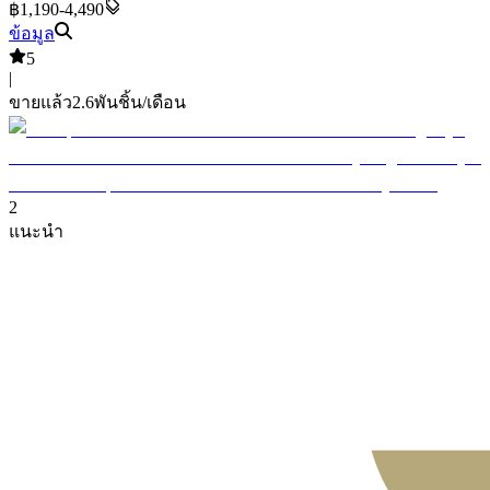
฿1,190-4,490
ข้อมูล
5
|
ขายแล้ว
2.6พัน
ชิ้น/เดือน
2
แนะนำ