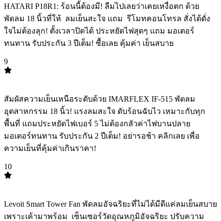
HATARI P18R1: ร้อนนี้ต้องมี! ลืมไปเลยว่าเคยเหงื่อตก ด้วย
พัดลม 18 นิ้วที่ให้ ️ ลมเย็นสะใจ แถม ️ รีโมทคอนโทรล สั่งได้ดั่ง
ใจไม่ต้องลุก! ตั้งเวลาปิดได้ ประหยัดไฟสุดๆ แถม มอเตอร์
ทนทาน รับประกัน 3 ปีเต็ม! ซื้อเลย คุ้มค่า เย็นสบาย
9
TOP
9
สัมผัสความเย็นเหนือระดับด้วย IMARFLEX IF-515 พัดลม
อุตสาหกรรม 18 นิ้ว! แรงลมสะใจ ดับร้อนฉับไว เหมาะกับทุก
พื้นที่ แถมประหยัดไฟเบอร์ 5 ไม่ต้องกลัวค่าไฟบานปลาย
มอเตอร์ทนทาน รับประกัน 2 ปีเต็ม! อย่ารอช้า คลิกเลย เพื่อ
ความเย็นที่คุ้มค่าเกินราคา!
10
TOP
10
Levoit Smart Tower Fan พัดลมอัจฉริยะที่ไม่ได้มีดีแค่ลมเย็นสบาย
เพราะเค้ามาพร้อม ️ เซ็นเซอร์วัดอุณหภูมิอัจฉริยะ ปรับความ