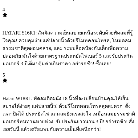
4
TOP
4
HATARI S16R1: สัมผัสความเย็นสบายเหนือระดับด้วยพัดลมที่รู้
ใจคุณ! ควบคุมง่ายแค่ปลายนิ้วด้วยรีโมทคอนโทรล, โหมดลม
ธรรมชาติสุดผ่อนคลาย, และ ระบบล็อคป้องกันเด็กเพื่อความ
ปลอดภัย มั่นใจด้วยมาตรฐานประหยัดไฟเบอร์ 5 และรับประกัน
มอเตอร์ 3 ปีเต็ม! คุ้มค่าเกินราคา อย่ารอช้า! ซื้อเลย!
5
TOP
5
Hatari W18R1: พัดลมติดผนัง 18 นิ้วที่จะเปลี่ยนบ้านคุณให้เย็น
สบายได้ง่ายๆ แค่ปลายนิ้ว! ด้วยรีโมทคอนโทรลสุดสะดวก ️ ตั้ง
เวลาปิดได้ ประหยัดไฟ แถมลมยังแรงสะใจ เหมือนลมธรรมชาติ
มอเตอร์ทนทานหายห่วง ️ รับประกันยาวนาน 3 ปี! อย่ารอช้า! สั่ง
เลยวันนี้ แล้วเตรียมพบกับความเย็นที่เหนือกว่า!