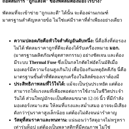
ถอดสมการ "ถูกและดี" ของพัดลมต้องมีอะไรบ้าง?
พัดลมที่จะเข้าข่าย "ถูกและดี" ได้นั้น จะต้องผ่านเกณฑ์
มาตรฐานสำคัญหลายข้อ ไม่ใช่แค่มีราคาที่ต่ำเพียงอย่างเดียว
ความปลอดภัยคือหัวใจสำคัญอันดับหนึ่ง:
นี่คือสิ่งที่ต่อรอง
ไม่ได้ พัดลมราคาถูกที่ดีจะต้องได้รับเครื่องหมาย
มอก.
(มาตรฐานผลิตภัณฑ์อุตสาหกรรม) อย่างชัดเจน และต้อง
มีระบบ
Thermal Fuse
ซึ่งเป็นกลไกตัดไฟอัตโนมัติเมื่อ
มอเตอร์มีความร้อนสูงเกินไป เพื่อป้องกันเหตุอัคคีภัย นี่คือ
มาตรฐานขั้นต่ำที่พัดลมทุกเครื่องในลิสต์ของเราต้องมี
ประสิทธิภาพลมที่ไว้ใจได้:
แม้จะเป็นรุ่นประหยัด แต่ต้อง
สามารถให้แรงลมที่เพียงพอต่อการใช้งานในชีวิตประจำ
วันได้ ส่วนใหญ่มักจะเป็นพัดลมขนาด 12-16 นิ้ว ที่มีกำลัง
มอเตอร์เหมาะสม ให้ลมที่แรงและสม่ำเสมอ อาจจะมีเสียง
ดังกว่ารุ่นราคาสูงเล็กน้อย แต่ต้องไม่ดังจนน่ารำคาญ
วัสดุที่สมราคาและทนทาน:
แน่นอนว่าวัสดุอาจไม่หรูหรา
เท่ารุ่นท็อป แต่ต้องเป็นพลาสติกที่มีคุณภาพ ไม่ใช่