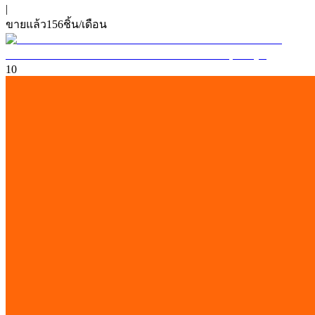
|
ขายแล้ว
156
ชิ้น/เดือน
10