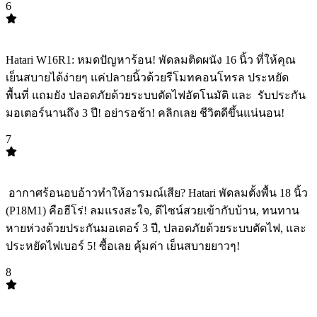
6
TOP
6
Hatari W16R1: หมดปัญหาร้อน! พัดลมติดผนัง 16 นิ้ว ที่ให้คุณ
เย็นสบายได้ง่ายๆ แค่ปลายนิ้วด้วยรีโมทคอนโทรล ประหยัด
พื้นที่ แถมยัง ปลอดภัยด้วยระบบตัดไฟอัตโนมัติ และ ️ รับประกัน
มอเตอร์นานถึง 3 ปี! อย่ารอช้า! คลิกเลย ชีวิตดีขึ้นแน่นอน!
7
TOP
7
️ อากาศร้อนอบอ้าวทำให้อารมณ์เสีย? Hatari พัดลมตั้งพื้น 18 นิ้ว
(P18M1) คือฮีโร่! ลมแรงสะใจ, ดีไซน์สวยเข้ากับบ้าน, ทนทาน
หายห่วงด้วยประกันมอเตอร์ 3 ปี, ปลอดภัยด้วยระบบตัดไฟ, และ
ประหยัดไฟเบอร์ 5! ซื้อเลย คุ้มค่า เย็นสบายยาวๆ!
8
TOP
8