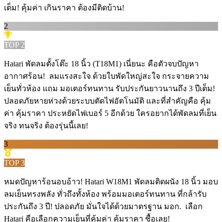
เต็ม! คุ้มค่า เกินราคา ต้องมีติดบ้าน!
2
TOP
2
Hatari พัดลมตั้งโต๊ะ 18 นิ้ว (T18M1) เนี่ยนะ คือตัวจบปัญหา
อากาศร้อน! ️ ลมแรงสะใจ ด้วยใบพัดใหญ่สะใจ กระจายความ
เย็นทั่วห้อง แถม มอเตอร์ทนทาน รับประกันยาวนานถึง 3 ปีเต็ม! ️
ปลอดภัยหายห่วงด้วยระบบตัดไฟอัตโนมัติ และที่สำคัญคือ คุ้ม
ค่า คุ้มราคา ประหยัดไฟเบอร์ 5 อีกด้วย ใครอยากได้พัดลมที่เย็น
จริง ทนจริง ต้องรุ่นนี้เลย!
3
TOP
3
หมดปัญหาร้อนอบอ้าว! Hatari W18M1 พัดลมติดผนัง 18 นิ้ว มอบ
ลมเย็นทรงพลัง ทั่วถึงทั้งห้อง พร้อมมอเตอร์ทนทาน ที่กล้ารับ
ประกันถึง 3 ปี! ปลอดภัย มั่นใจได้ด้วยมาตรฐาน มอก. ️ เลือก
Hatari คือเลือกความเย็นที่คุ้มค่า คุ้มราคา ซื้อเลย!