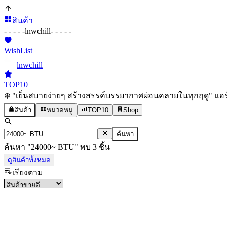
สินค้า
- - - - -
lnwchill
- - - - -
WishList
lnwchill
TOP10
❄️ "เย็นสบายง่ายๆ สร้างสรรค์บรรยากาศผ่อนคลายในทุกฤดู" แอร
สินค้า
หมวดหมู่
TOP10
Shop
ค้นหา
ค้นหา
"
24000~ BTU
"
พบ
3
ชิ้น
ดูสินค้าทั้งหมด
เรียงตาม