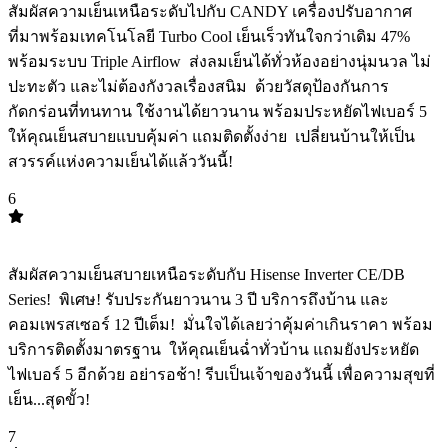
สัมผัสความเย็นเหนือระดับไปกับ CANDY เครื่องปรับอากาศ
ที่มาพร้อมเทคโนโลยี Turbo Cool เย็นเร็วทันใจกว่าเดิม 47%
พร้อมระบบ Triple Airflow ️ ส่งลมเย็นได้ทั่วห้องอย่างนุ่มนวล ไม่
ปะทะตัว และไม่ต้องกังวลเรื่องสนิม ️ ด้วยวัสดุป้องกันการ
กัดกร่อนที่ทนทาน ใช้งานได้ยาวนาน พร้อมประหยัดไฟเบอร์ 5
ให้คุณเย็นสบายแบบคุ้มค่า แถมติดตั้งง่าย ️ เปลี่ยนบ้านให้เป็น
สวรรค์แห่งความเย็นได้แล้ววันนี้!
6
TOP
6
สัมผัสความเย็นสบายเหนือระดับกับ Hisense Inverter CE/DB
Series! ️ พิเศษ! รับประกันยาวนาน 3 ปี บริการถึงบ้าน และ
คอมเพรสเซอร์ 12 ปีเต็ม! ️ มั่นใจได้เลยว่าคุ้มค่าเกินราคา พร้อม
บริการติดตั้งมาตรฐาน ️ ให้คุณเย็นฉ่ำทั่วบ้าน แถมยังประหยัด
ไฟเบอร์ 5 อีกด้วย อย่ารอช้า! รีบเป็นเจ้าของวันนี้ เพื่อความสุขที่
เย็น...สุดขั้ว!
7