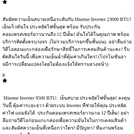
TOP
7
สัมผัสความเย็นสบายเหนือระดับกับ Hisense Inverter 23000 BTU!
️เย็นเร็วทันใจ ประหยัดไฟขั้นสุด พร้อม ️รับประกัน
คอมเพรสเซอร์ยาวนานถึง 12 ปีเต็ม! มั่นใจได้ในคุณภาพ พร้อม
บริการติดตั้งครบวงจร ️ (ไม่รวมบริการยกขึ้นชั้นบน) ️ อย่าลืมถ่าย
วิดีโอตอนแกะกล่องเพื่อรักษาสิทธิ์ในการเคลมสินค้านะคะ! รีบ
ตัดสินใจวันนี้ เพื่อความเย็นฉ่ำที่คุ้มค่าเกินใคร! (โปรโมชั่นอา
จมีการเปลี่ยนแปลงโดยไม่ต้องแจ้งให้ทราบล่วงหน้า)
8
TOP
8
️ Hisense Inverter 9500 BTU: ️ เย็นสบาย ประหยัดไฟขั้นสุด! ลงทุน
วันนี้ คุ้มค่าระยะยาว ด้วยระบบ Inverter ที่ช่วยให้คุณ ประหยัด
ค่าไฟ แถมยังได้ ️ ประกันคอมเพรสเซอร์ยาวนาน 12 ปีเต็ม! อย่า
ลืมถ่ายวิดีโอก่อนแกะกล่องเพื่อความมั่นใจในการเคลมสินค้า
และสัมผัสความเย็นที่เหนือกว่าใคร! มีปัญหา? ทีมงานพร้อม