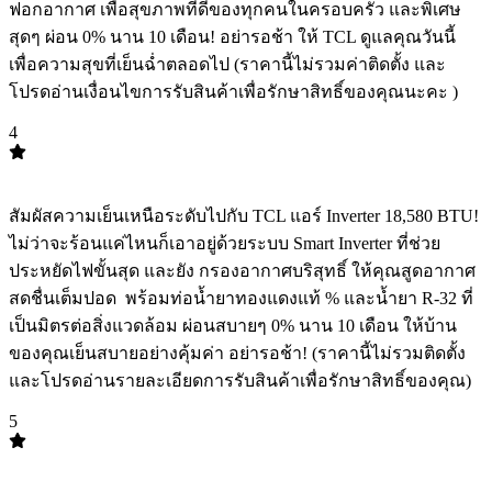
ฟอกอากาศ เพื่อสุขภาพที่ดีของทุกคนในครอบครัว และพิเศษ
สุดๆ ผ่อน 0% นาน 10 เดือน! อย่ารอช้า ให้ TCL ดูแลคุณวันนี้
เพื่อความสุขที่เย็นฉ่ำตลอดไป (ราคานี้ไม่รวมค่าติดตั้ง และ
โปรดอ่านเงื่อนไขการรับสินค้าเพื่อรักษาสิทธิ์ของคุณนะคะ ️)
4
TOP
4
สัมผัสความเย็นเหนือระดับไปกับ TCL แอร์ Inverter 18,580 BTU! ️
ไม่ว่าจะร้อนแค่ไหนก็เอาอยู่ด้วยระบบ Smart Inverter ที่ช่วย
ประหยัดไฟขั้นสุด และยัง กรองอากาศบริสุทธิ์ ให้คุณสูดอากาศ
สดชื่นเต็มปอด ️ พร้อมท่อน้ำยาทองแดงแท้ % และน้ำยา R-32 ที่
เป็นมิตรต่อสิ่งแวดล้อม ผ่อนสบายๆ 0% นาน 10 เดือน ให้บ้าน
ของคุณเย็นสบายอย่างคุ้มค่า อย่ารอช้า! (ราคานี้ไม่รวมติดตั้ง
และโปรดอ่านรายละเอียดการรับสินค้าเพื่อรักษาสิทธิ์ของคุณ)
5
TOP
5