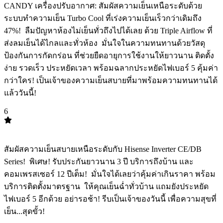
CANDY เครื่องปรับอากาศ: สัมผัสความเย็นเหนือระดับด้วย
ระบบทำความเย็น Turbo Cool ที่เร่งความเย็นเร็วกว่าเดิมถึง
47%! ️ ลืมปัญหาห้องไม่เย็นทั่วถึงไปได้เลย ด้วย Triple Airflow ที่
ส่งลมเย็นได้ไกลและทั่วห้อง ️ มั่นใจในความทนทานด้วยวัสดุ
ป้องกันการกัดกร่อน ที่ช่วยยืดอายุการใช้งานให้ยาวนาน ติดตั้ง
ง่าย รวดเร็ว ประหยัดเวลา พร้อมฉลากประหยัดไฟเบอร์ 5 คุ้มค่า
กว่าใคร! เป็นเจ้าของความเย็นสบายที่มาพร้อมความทนทานได้
แล้ววันนี้!
6
TOP
6
สัมผัสความเย็นสบายเหนือระดับกับ Hisense Inverter CE/DB
Series! ️ พิเศษ! รับประกันยาวนาน 3 ปี บริการถึงบ้าน และ
คอมเพรสเซอร์ 12 ปีเต็ม! ️ มั่นใจได้เลยว่าคุ้มค่าเกินราคา พร้อม
บริการติดตั้งมาตรฐาน ️ ให้คุณเย็นฉ่ำทั่วบ้าน แถมยังประหยัด
ไฟเบอร์ 5 อีกด้วย อย่ารอช้า! รีบเป็นเจ้าของวันนี้ เพื่อความสุขที่
เย็น...สุดขั้ว!