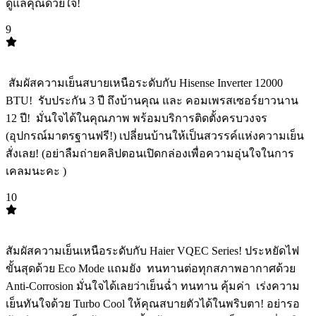
ดูแลคุณด้วยใจ! ️
9
TOP
9
️ สัมผัสความเย็นสบายเหนือระดับกับ Hisense Inverter 12000
BTU! ️ รับประกัน 3 ปี ถึงบ้านคุณ และ คอมเพรสเซอร์ยาวนาน
12 ปี! ️ มั่นใจได้ในคุณภาพ พร้อมบริการติดตั้งครบวงจร
(อุปกรณ์มาตรฐานฟรี!) เปลี่ยนบ้านให้เป็นสวรรค์แห่งความเย็น
สั่งเลย! (อย่าลืมถ่ายคลิปตอนเปิดกล่องเพื่อความอุ่นใจในการ
เคลมนะคะ )
10
TOP
10
สัมผัสความเย็นเหนือระดับกับ Haier VQEC Series! ประหยัดไฟ
ขั้นสุดด้วย Eco Mode แถมยัง ️ ทนทานต่อทุกสภาพอากาศด้วย
Anti-Corrosion มั่นใจได้เลยว่าเย็นฉ่ำ ทนทาน คุ้มค่า ️ เร่งความ
เย็นทันใจด้วย Turbo Cool ให้คุณสบายตัวได้ในพริบตา! อย่ารอ