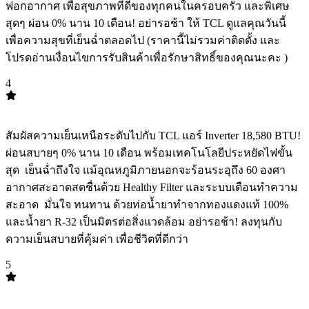
ฟอกอากาศ เพื่อสุขภาพที่ดีของทุกคนในครอบครัว และพิเศษ
สุดๆ ผ่อน 0% นาน 10 เดือน! อย่ารอช้า ให้ TCL ดูแลคุณวันนี้
เพื่อความสุขที่เย็นฉ่ำตลอดไป (ราคานี้ไม่รวมค่าติดตั้ง และ
โปรดอ่านเงื่อนไขการรับสินค้าเพื่อรักษาสิทธิ์ของคุณนะคะ ️)
4
TOP
4
สัมผัสความเย็นเหนือระดับไปกับ TCL แอร์ Inverter 18,580 BTU!
ผ่อนสบายๆ 0% นาน 10 เดือน พร้อมเทคโนโลยีประหยัดไฟขั้น
สุด ️ เย็นฉ่ำถึงใจ แม้อุณหภูมิภายนอกจะร้อนระอุถึง 60 องศา
อากาศสะอาดสดชื่นด้วย Healthy Filter และระบบเตือนทำความ
สะอาด ️ มั่นใจ ทนทาน ด้วยท่อน้ำยาทำจากทองแดงแท้ 100%
และน้ำยา R-32 เป็นมิตรต่อสิ่งแวดล้อม อย่ารอช้า! ลงทุนกับ
ความเย็นสบายที่คุ้มค่า เพื่อชีวิตที่ดีกว่า
5
TOP
5